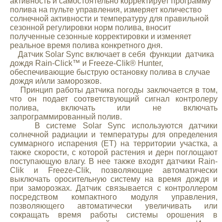
активность и самостоятельно корректирует программу
полива на пульте управления, измеряет количество
солнечной активности и температуру для правильной
сезонной регулировки норм полива, вносит
полученные сезонные корректировки и изменяет
реальное время полива конкретного дня.
Датчик Solar Sync включает в себя функции датчика
дождя Rain-Click™ и Freeze-Clik® Hunter,
обеспечивающие быструю остановку полива в случае
дождя и/или заморозков.
Принцип работы датчика погоды заключается в том,
что он подает соответствующий сигнал контролеру
полива, включать или не включать
запрограммированный полив.
В системе Solar Sync используются датчики
солнечной радиации и температуры для определения
суммарного испарения (ET) на территории участка, а
также скорости, с которой растения и дерн поглощают
поступающую влагу. В нее также входят датчики Rain-
Clik и Freeze-Clik, позволяющие автоматически
выключать оросительную систему на время дождя и
при заморозках. Датчик связывается с контроллером
посредством компактного модуля управления,
позволяющего автоматически увеличивать или
сокращать время работы системы орошения в