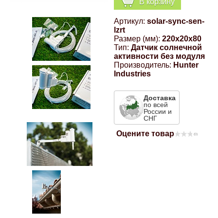
В корзину
Компрессионные фитинги Poliext
Honda
Магнитные панели на холодильник
Артикул:
solar-sync-sen-
Флуоресцентные краски
lzrt
Hyundai
Размер (мм):
220x20x80
Тип:
Датчик солнечной
Шпатлевки, штукатурки
активности без модуля
Производитель:
Hunter
Infinity
Industries
Эмали универсальные акриловые
Kia
Доставка
по всей
Грунтовки, защитные лаки
России и
СНГ
Lada
Оцените товар
(0)
Lexus
Mazda
Mercedes-Benz