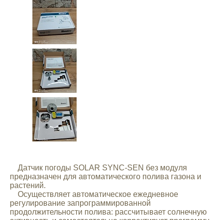
Mitsubishi
Opel
Renault
Suzuki
Toyota
Volkswagen
Датчик погоды SOLAR SYNC-SEN без модуля
предназначен для автоматического полива газона и
УАЗ
растений.
Осуществляет автоматическое ежедневное
регулирование запрограммированной
Дополнительные товары
продолжительности полива: рассчитывает солнечную