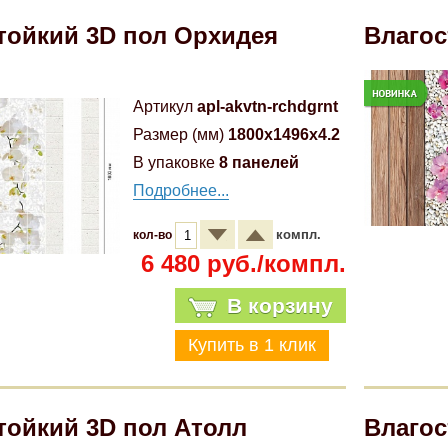
тойкий 3D пол Орхидея
Влагос
Артикул
apl-akvtn-rchdgrnt
Размер (мм)
1800x1496x4.2
В упаковке
8 панелей
Подробнее...
компл.
кол-во
6 480 руб./компл.
В корзину
тойкий 3D пол Атолл
Влагос