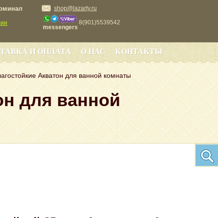
ерминал
shop@lazarty.ru
8(901)5539542
сии
messengers
ТАВКА И ОПЛАТА
О НАС
КОНТАКТЫ
агостойкие Акватон для ванной комнаты
он для ванной