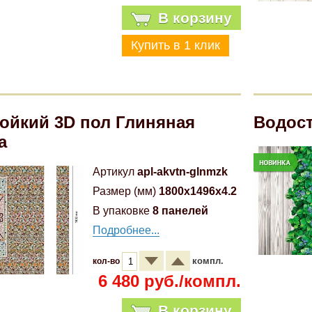
В корзину
ойкий 3D пол Глиняная
Водост
а
Артикул
apl-akvtn-glnmzk
Размер (мм)
1800x1496x4.2
В упаковке
8 панелей
Подробнее...
компл.
кол-во
6 480 руб./компл.
В корзину