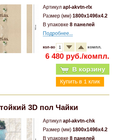
Артикул
apl-akvtn-rlx
Размер (мм)
1800x1496x4.2
В упаковке
8 панелей
Подробнее...
компл.
кол-во
6 480 руб./компл.
В корзину
тойкий 3D пол Чайки
Артикул
apl-akvtn-chk
Размер (мм)
1800x1496x4.2
В упаковке
8 панелей