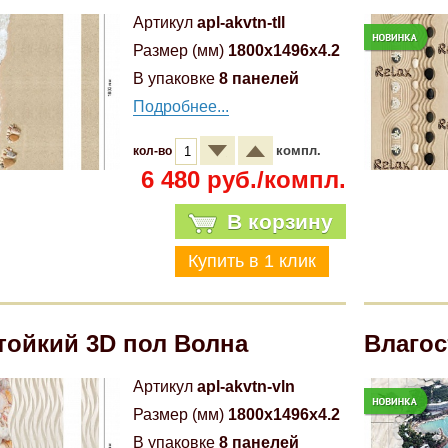
Артикул
apl-akvtn-tll
Размер (мм)
1800x1496x4.2
В упаковке
8 панелей
Подробнее...
компл.
кол-во
6 480 руб./компл.
В корзину
тойкий 3D пол Волна
Влагос
Артикул
apl-akvtn-vln
Размер (мм)
1800x1496x4.2
В упаковке
8 панелей