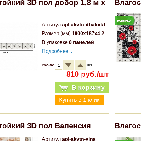
тойкий 3D пол добор 1,8 м х
Влагос
Артикул
apl-akvtn-dbalmk1
Размер (мм)
1800x187x4.2
В упаковке
8 панелей
Подробнее...
шт
кол-во
810 руб./шт
В корзину
тойкий 3D пол Валенсия
Влагос
Артикул
apl-akvtn-vlns