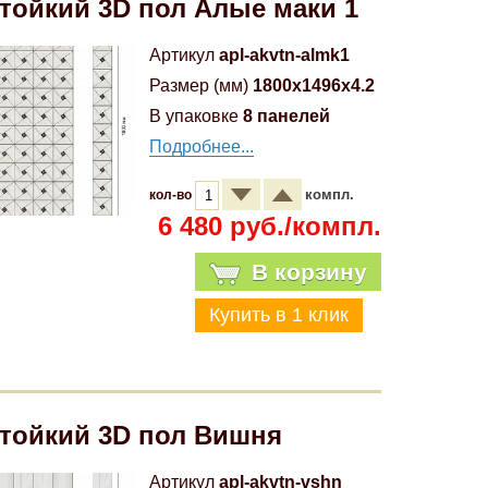
тойкий 3D пол Алые маки 1
Артикул
apl-akvtn-almk1
Размер (мм)
1800x1496x4.2
В упаковке
8 панелей
Подробнее...
компл.
кол-во
6 480 руб./компл.
В корзину
тойкий 3D пол Вишня
Артикул
apl-akvtn-vshn