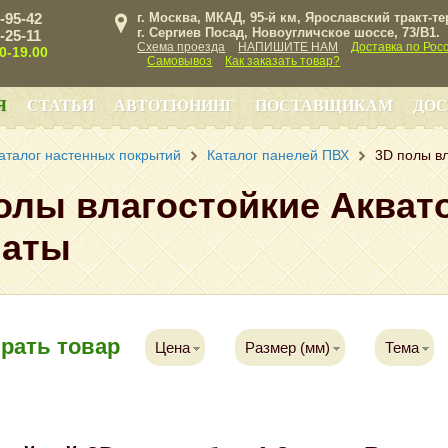
3-95-42
г. Москва, МКАД, 95-й км, Ярославский тракт-т
г. Сергиев Посад, Новоугличское шоссе, 73/B1.
3-25-11
Схема проезда
НАПИШИТЕ НАМ
Доставка по Рос
00-19.00
Самовывоз
Как заказать товар?
Я
СТАТЬИ
АВТОТЮНИНГ
ПОСТАВЩИКАМ
ДОС
аталог настенных покрытий
Каталог панелей ПВХ
3D полы вл
олы влагостойкие Акват
наты
рать товар
Цена
Размер (мм)
Тема