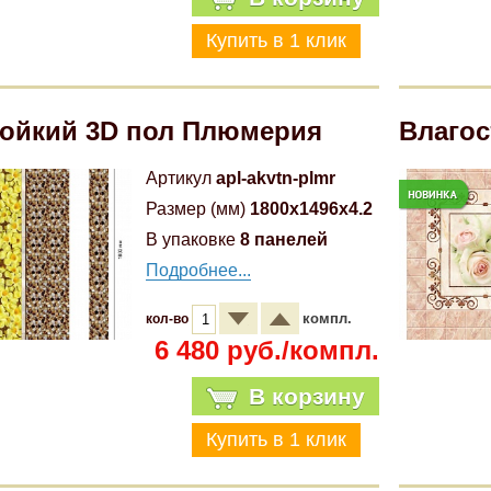
ойкий 3D пол Плюмерия
Влагос
Артикул
apl-akvtn-plmr
Размер (мм)
1800x1496x4.2
В упаковке
8 панелей
Подробнее...
компл.
кол-во
6 480 руб./компл.
В корзину