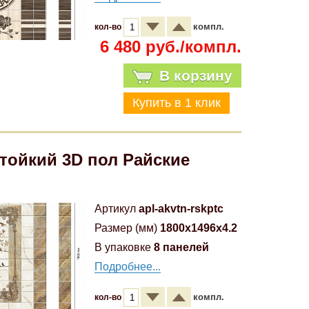
компл.
кол-во
6 480 руб./компл.
В корзину
тойкий 3D пол Райские
Артикул
apl-akvtn-rskptc
Размер (мм)
1800x1496x4.2
В упаковке
8 панелей
Подробнее...
компл.
кол-во