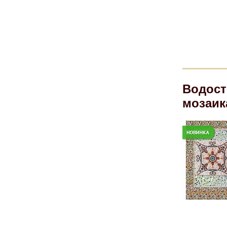
Водост
мозаик