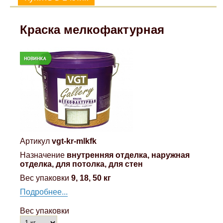
Mitsubishi
Краска мелкофактурная
Opel
Renault
Suzuki
Toyota
Артикул
vgt-kr-mlkfk
Volkswagen
Назначение
внутренняя отделка, наружная
отделка, для потолка, для стен
Вес упаковки
9, 18, 50 кг
УАЗ
Подробнее...
Дополнительные товары
Вес упаковки