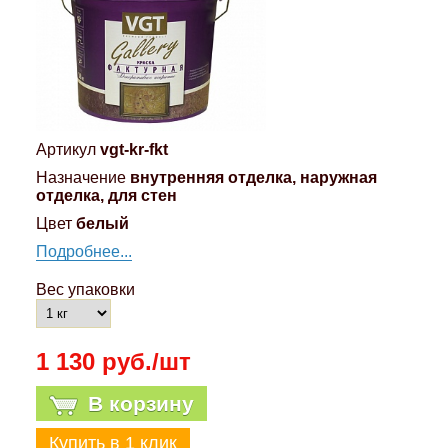
Компрессионные фитинги Poliext
Honda
Магнитные панели на холодильник
Флуоресцентные краски
Hyundai
Шпатлевки, штукатурки
Infinity
Артикул
vgt-kr-fkt
Эмали универсальные акриловые
Назначение
внутренняя отделка, наружная
Kia
отделка, для стен
Грунтовки, защитные лаки
Цвет
белый
Lada
Подробнее...
Вес упаковки
Lexus
1 130 руб./шт
Mazda
В корзину
Mercedes-Benz