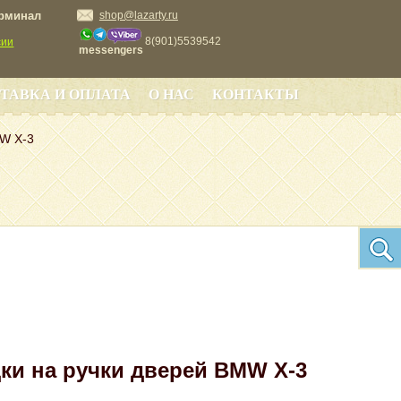
ерминал
shop@lazarty.ru
8(901)5539542
сии
messengers
ТАВКА И ОПЛАТА
О НАС
КОНТАКТЫ
MW X-3
ки на ручки дверей BMW X-3