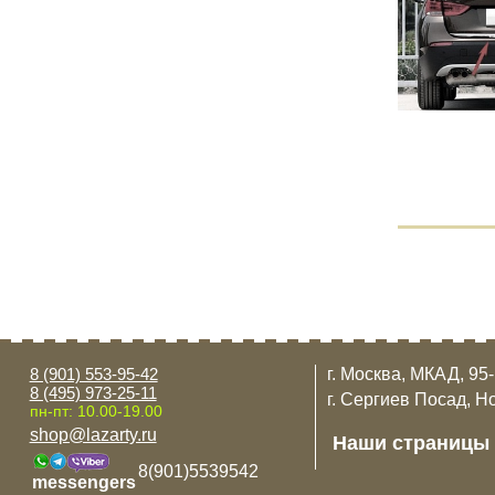
8 (901) 553-95-42
г. Москва, МКАД, 95
8 (495) 973-25-11
г. Сергиев Посад, Н
пн-пт: 10.00-19.00
shop@lazarty.ru
Наши страницы
8(901)5539542
messengers