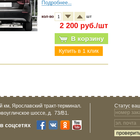
Подробнее...
шт
кол-во
2 200 руб./шт
В корзину
-й км, Ярославский тракт-терминал.
Статус ваш
овоугличское шоссе, д. 73/B1.
 в соцсетях