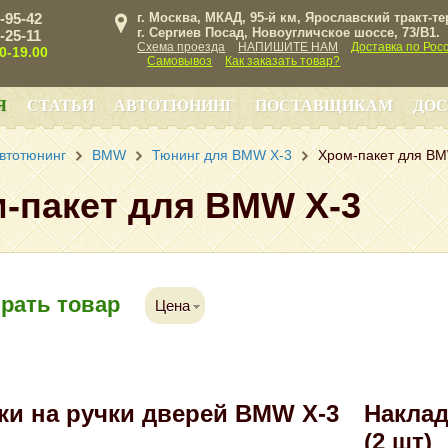
3-95-42
г. Москва, МКАД, 95-й км, Ярославский тракт-т
г. Сергиев Посад, Новоугличское шоссе, 73/B1.
3-25-11
Схема проезда
НАПИШИТЕ НАМ
Доставка по Рос
00-19.00
Самовывоз
Как заказать товар?
Я
СТАТЬИ
АВТОТЮНИНГ
ПОСТАВЩИКАМ
ДОС
втотюнинг
BMW
Тюнинг для BMW X-3
Хром-пакет для B
-пакет для BMW X-3
рать товар
Цена
ки на ручки дверей BMW X-3
Наклад
(2 шт)