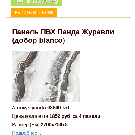
В корзину
Mitsubishi
Opel
Панель ПВХ Панда Журавли
(добор blanco)
Renault
Suzuki
Toyota
Volkswagen
Артикул
panda-08840-lzrt
УАЗ
Цена комплекта
1852 руб. за 4 панели
Размер (мм)
2700x250x8
Дополнительные товары
Подробнее...