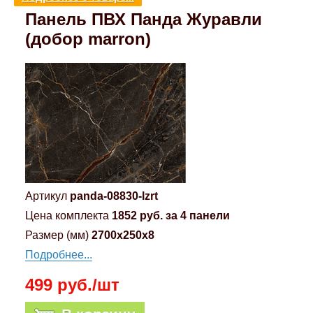
Панель ПВХ Панда Журавли
Компрессионные фитинги Poliext
Honda
Магнитные панели на холодильник
Флуоресцентные краски
(добор marron)
Hyundai
Шпатлевки, штукатурки
Infinity
Эмали универсальные акриловые
Kia
Грунтовки, защитные лаки
Lada
Артикул
panda-08830-lzrt
Lexus
Цена комплекта
1852 руб. за 4 панели
Размер (мм)
2700x250x8
Mazda
Подробнее...
499 руб./шт
Mercedes-Benz