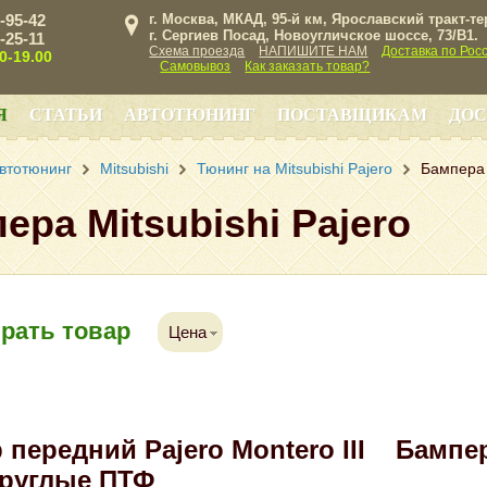
3-95-42
г. Москва, МКАД, 95-й км, Ярославский тракт-т
г. Сергиев Посад, Новоугличское шоссе, 73/B1.
3-25-11
Схема проезда
НАПИШИТЕ НАМ
Доставка по Рос
00-19.00
Самовывоз
Как заказать товар?
Я
СТАТЬИ
АВТОТЮНИНГ
ПОСТАВЩИКАМ
ДОС
втотюнинг
Mitsubishi
Тюнинг на Mitsubishi Pajero
Бампера 
ера Mitsubishi Pajero
рать товар
Цена
передний Pajero Montero III
Бампер
 круглые ПТФ