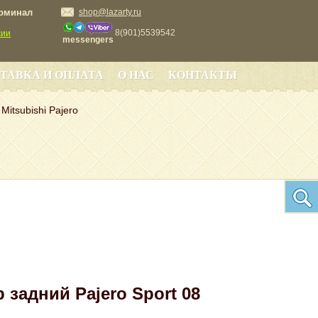
ерминал
shop@lazarty.ru
8(901)5539542
сии
messengers
ТАВКА И ОПЛАТА
О НАС
КОНТАКТЫ
Mitsubishi Pajero
 задний Pajero Sport 08