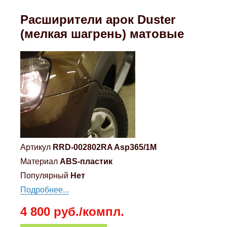
Mitsubishi
Расширители арок Duster
(мелкая шагрень) матовые
Opel
Renault
Suzuki
Toyota
Артикул
RRD-002802RA Asp365/1М
Volkswagen
Материал
ABS-пластик
Популярный
Нет
УАЗ
Подробнее...
4 800 руб./компл.
Дополнительные товары