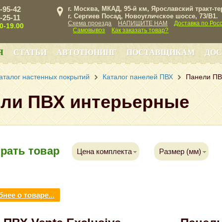
3-95-42
г. Москва, МКАД, 95-й км, Ярославский тракт-т
г. Сергиев Посад, Новоугличское шоссе, 73/B1.
3-25-11
Схема проезда
НАПИШИТЕ НАМ
Доставка по Рос
00-19.00
Самовывоз
Как заказать товар?
Я
СТАТЬИ
АВТОТЮНИНГ
ПОСТАВЩИКАМ
ДОС
аталог настенных покрытий
Каталог панелей ПВХ
Панели ПВ
ли ПВХ интерьерные
рать товар
Цена комплекта
Размер (мм)
нее о товаре...