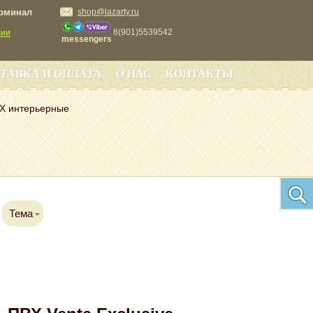
ерминал
shop@lazarty.ru
8(901)5539542
сии
messengers
ТАВКА И ОПЛАТА
О НАС
КОНТАКТЫ
Х интерьерные
Тема