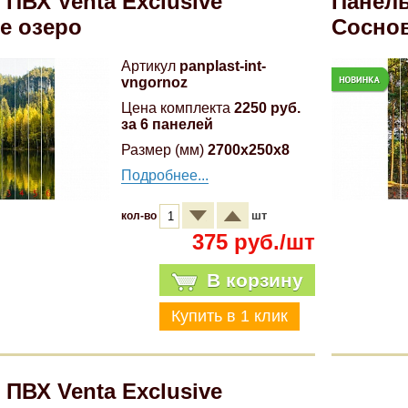
 ПВХ Venta Exclusive
Панель
е озеро
Сосно
Артикул
panplast-int-
vngornoz
Цена комплекта
2250 руб.
за 6 панелей
Размер (мм)
2700x250x8
Подробнее...
шт
кол-во
375 руб./шт
В корзину
 ПВХ Venta Exclusive