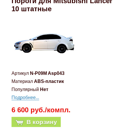
Пороги для Mitsubishi Lancer
Mitsubishi
10 штатные
Opel
Renault
Suzuki
Toyota
Артикул
N-P09M Asp043
Материал
ABS-пластик
Volkswagen
Популярный
Нет
Подробнее...
УАЗ
6 600 руб./компл.
Дополнительные товары
В корзину