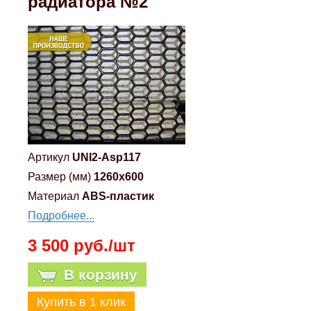
радиатора №2
Mitsubishi
Opel
Renault
Suzuki
Артикул
UNI2-Asp117
Toyota
Размер (мм)
1260x600
Материал
ABS-пластик
Volkswagen
Подробнее...
3 500 руб./шт
УАЗ
В корзину
Дополнительные товары