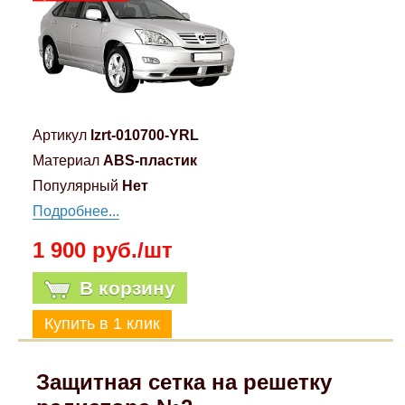
Компрессионные фитинги Poliext
Honda
Магнитные панели на холодильник
Флуоресцентные краски
Hyundai
Шпатлевки, штукатурки
Infinity
Артикул
lzrt-010700-YRL
Эмали универсальные акриловые
Материал
ABS-пластик
Kia
Популярный
Нет
Грунтовки, защитные лаки
Подробнее...
Lada
1 900 руб./шт
Lexus
В корзину
Mazda
Mercedes-Benz
Защитная сетка на решетку