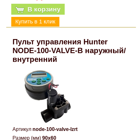
Mitsubishi
В корзину
Opel
Пульт управления Hunter
Renault
NODE-100-VALVE-B наружный/
внутренний
Suzuki
Toyota
Volkswagen
УАЗ
Артикул
node-100-valve-lzrt
Дополнительные товары
Размер (мм)
90x60