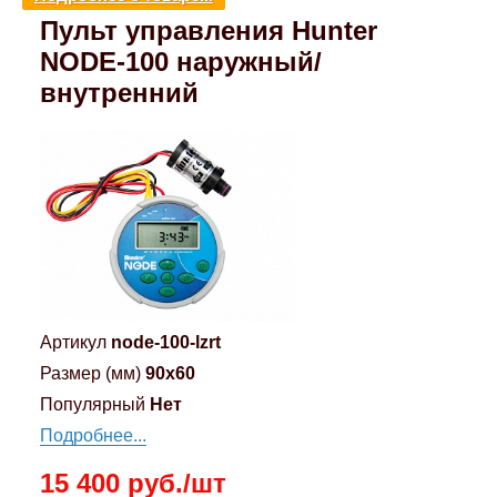
Пульт управления Hunter
Компрессионные фитинги Poliext
Honda
Магнитные панели на холодильник
Флуоресцентные краски
NODE-100 наружный/
внутренний
Hyundai
Шпатлевки, штукатурки
Infinity
Эмали универсальные акриловые
Kia
Грунтовки, защитные лаки
Lada
Lexus
Артикул
node-100-lzrt
Размер (мм)
90x60
Mazda
Популярный
Нет
Подробнее...
Mercedes-Benz
15 400 руб./шт