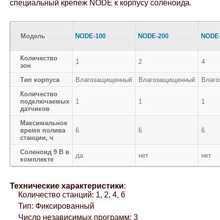
специальный крепеж NODE к корпусу соленоида.
Модель
NODE-100
NODE-200
NODE-
Количество
1
2
4
зон
Тип корпуса
Влагозащищенный
Влагозащищенный
Влаг
Количество
подключаемых
1
1
1
датчиков
Максимальное
время полива
6
6
6
станции, ч
Соленоид 9 В в
да
нет
нет
комплекте
Технические характеристики
:
Количество станций: 1, 2, 4, 6
Тип: Фиксированный
Число независимых программ: 3