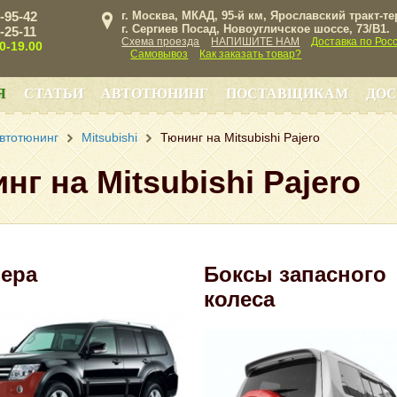
3-95-42
г. Москва, МКАД, 95-й км, Ярославский тракт-т
г. Сергиев Посад, Новоугличское шоссе, 73/B1.
3-25-11
Схема проезда
НАПИШИТЕ НАМ
Доставка по Рос
00-19.00
Самовывоз
Как заказать товар?
Я
СТАТЬИ
АВТОТЮНИНГ
ПОСТАВЩИКАМ
ДОС
втотюнинг
Mitsubishi
Тюнинг на Mitsubishi Pajero
нг на Mitsubishi Pajero
ера
Боксы запасного
колеса