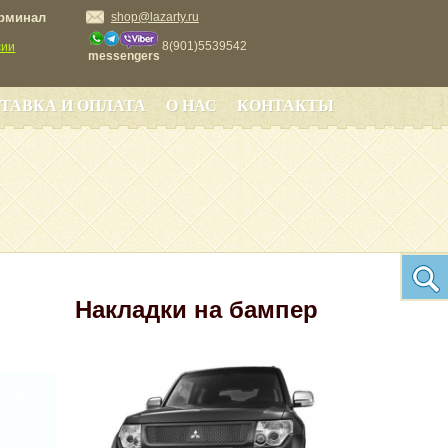
ерминал
shop@lazarty.ru
8(901)5539542
сии
messengers
ТАВКА И ОПЛАТА
О НАС
КОНТАКТЫ
Накладки на бампер