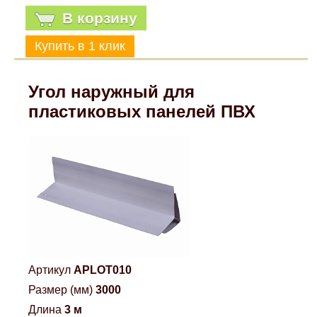
В корзину
Mitsubishi
Opel
Угол наружный для
Renault
пластиковых панелей ПВХ
Suzuki
Toyota
Volkswagen
УАЗ
Артикул
APLOT010
Размер (мм)
3000
Дополнительные товары
Длина
3 м