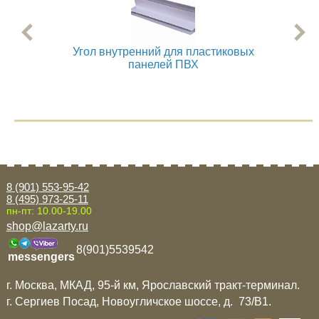
Угол внутренний для пластиковых
Угол
панелей ПВХ
8 (901) 553-95-42
8 (495) 973-25-11
пн-пт: 10.00-19.00
shop@lazarty.ru
8(901)5539542
messengers
г. Москва, МКАД, 95-й км, Ярославский тракт-терминал.
г. Сергиев Посад, Новоугличское шоссе, д. 73/B1.