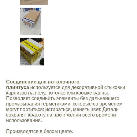
Mitsubishi
Opel
Renault
Suzuki
Toyota
Соединение для потолочного
плинтуса
используется для декоративной стыковки
карнизов на полу, потолке или кромке ванны.
Volkswagen
Позволяет соединить элементы без дальнейшего
промазывания герметиками, которые со временем
могут портиться: истираться, менять цвет. Детали
УАЗ
сохранят красоту на протяжении всего времени
использования.
Дополнительные товары
Производятся в белом цвете.