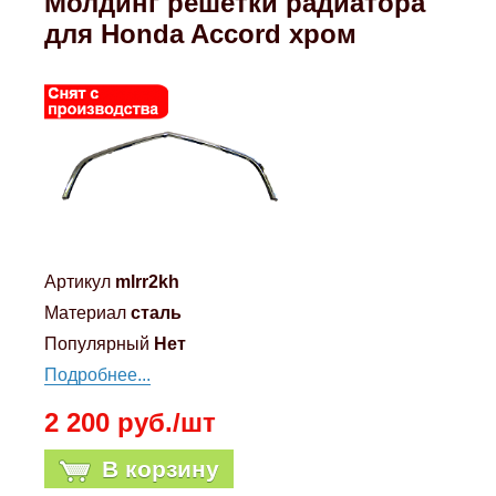
Молдинг решетки радиатора
Mitsubishi
для Honda Accord хром
Opel
Renault
Suzuki
Toyota
Артикул
mlrr2kh
Материал
сталь
Volkswagen
Популярный
Нет
Подробнее...
УАЗ
2 200 руб./шт
Дополнительные товары
В корзину