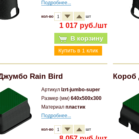
Подробнее...
шт
кол-во
1 017 руб./шт
В корзину
Джумбо Rain Bird
Короб 
Артикул
lzrt-jumbo-super
Размер (мм)
640x500x300
Материал
пластик
Подробнее...
шт
кол-во
8 057 руб./шт