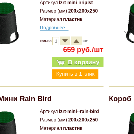
Артикул
lzrt-mini-irriplst
Размер (мм)
200x200x250
Материал
пластик
Подробнее...
шт
кол-во
659 руб./шт
В корзину
Мини Rain Bird
Короб 
Артикул
lzrt-mini--rain-bird
Размер (мм)
200x200x250
Материал
пластик