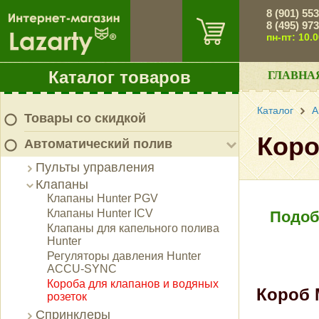
8 (901) 55
8 (495) 97
пн-пт: 10.
Каталог товаров
ГЛАВНА
Каталог
А
Товары со скидкой
Коро
Автоматический полив
Пульты управления
Клапаны
Клапаны Hunter PGV
Клапаны Hunter ICV
Подоб
Клапаны для капельного полива
Hunter
Регуляторы давления Hunter
ACCU-SYNC
Короба для клапанов и водяных
Короб М
розеток
Спринклеры