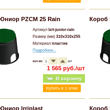
Юниор PZCM 25 Rain
Короб 
Артикул
lzrt-junior-rain
Размер (мм)
310x310x255
Материал
пластик
Подробнее...
шт
кол-во
1 565 руб./шт
В корзину
ниор Irriplast
Короб 