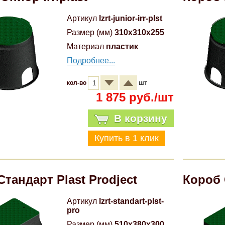
Артикул
lzrt-junior-irr-plst
Размер (мм)
310x310x255
Материал
пластик
Подробнее...
шт
кол-во
1 875 руб./шт
В корзину
тандарт Plast Prodject
Короб 
Артикул
lzrt-standart-plst-
pro
Размер (мм)
510x380x300