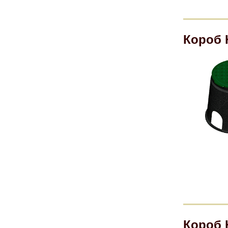
Короб 
Короб Ю