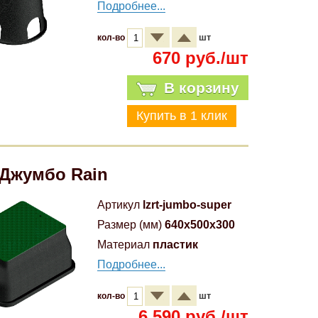
Подробнее...
шт
кол-во
670 руб./шт
В корзину
Джумбо Rain
Артикул
lzrt-jumbo-super
Размер (мм)
640x500x300
Материал
пластик
Подробнее...
шт
кол-во
6 590 руб./шт