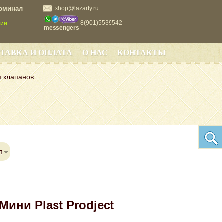
ерминал
shop@lazarty.ru
8(901)5539542
сии
messengers
ТАВКА И ОПЛАТА
О НАС
КОНТАКТЫ
я клапанов
л
Мини Plast Prodject