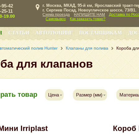
3-95-42
г. Москва, МКАД, 95-й км, Ярославский тракт-т
г. Сергиев Посад, Новоугличское шоссе, 73/B1.
3-25-11
Схема проезда
НАПИШИТЕ НАМ
Доставка по Рос
00-19.00
Самовывоз
Как заказать товар?
Я
СТАТЬИ
АВТОТЮНИНГ
ПОСТАВЩИКАМ
ДОС
втоматический полив Hunter
Клапаны для полива
Короба дл
ба для клапанов
рать товар
Цена
Размер (мм)
Материа
ини Irriplast
Короб 