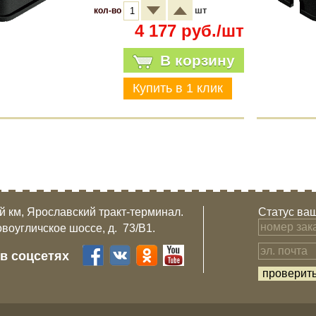
шт
кол-во
4 177 руб./шт
В корзину
-й км, Ярославский тракт-терминал.
Статус ваш
овоугличское шоссе, д. 73/B1.
 в соцсетях