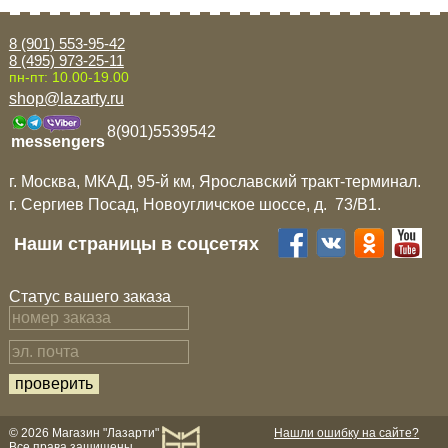
Mitsubishi
8 (901) 553-95-42
8 (495) 973-25-11
пн-пт: 10.00-19.00
Opel
shop@lazarty.ru
8(901)5539542
Renault
messengers
г. Москва, МКАД, 95-й км, Ярославский тракт-терминал.
Suzuki
г. Сергиев Посад, Новоугличское шоссе, д. 73/B1.
Наши страницы в соцсетях
Toyota
Статус вашего заказа
Volkswagen
УАЗ
Дополнительные товары
© 2026 Магазин "Лазарти"
Нашли ошибку на сайте?
Все права защищены