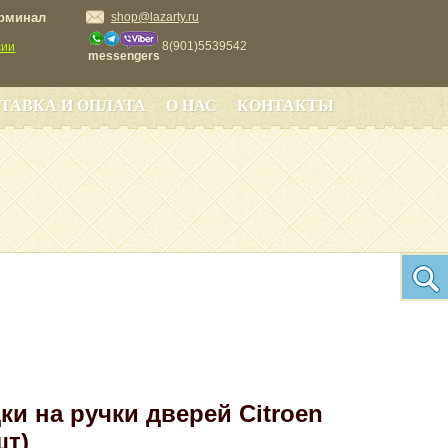
ерминал
shop@lazarty.ru
8(901)5539542
сии
messengers
ТАВКА И ОПЛАТА
О НАС
КОНТАКТЫ
ки на ручки дверей Citroen
шт)