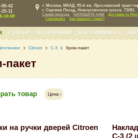
3-95-42
г. Москва, МКАД, 95-й км, Ярославский тракт-т
г. Сергиев Посад, Новоугличское шоссе, 73/B1.
3-25-11
Схема проезда
НАПИШИТЕ НАМ
Доставка по Рос
00-19.00
Самовывоз
Как заказать товар?
Я
СТАТЬИ
АВТОТЮНИНГ
ПОСТАВЩИКАМ
ДОС
втотюнинг
Citroen
C-3
Хром-пакет
-пакет
рать товар
Цена
ки на ручки дверей Citroen
Наклад
C-3 (2 