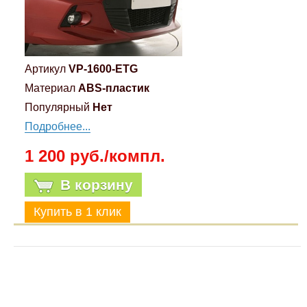
Компрессионные фитинги Poliext
Honda
Магнитные панели на холодильник
Флуоресцентные краски
Hyundai
Артикул
VP-1600-ETG
Шпатлевки, штукатурки
Материал
ABS-пластик
Infinity
Популярный
Нет
Эмали универсальные акриловые
Подробнее...
Kia
Грунтовки, защитные лаки
1 200 руб./компл.
Lada
В корзину
Lexus
Mazda
Mercedes-Benz