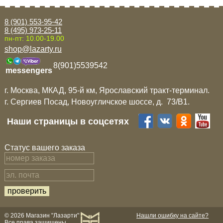
Mitsubishi
8 (901) 553-95-42
8 (495) 973-25-11
пн-пт: 10.00-19.00
Opel
shop@lazarty.ru
8(901)5539542
Renault
messengers
г. Москва, МКАД, 95-й км, Ярославский тракт-терминал.
Suzuki
г. Сергиев Посад, Новоугличское шоссе, д. 73/B1.
Наши страницы в соцсетях
Toyota
Статус вашего заказа
Volkswagen
УАЗ
Дополнительные товары
© 2026 Магазин "Лазарти"
Нашли ошибку на сайте?
Все права защищены