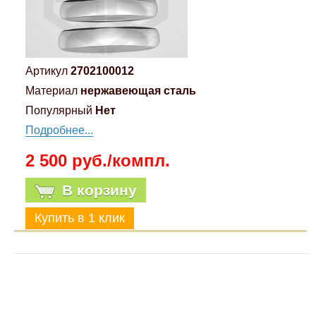
Компрессионные фитинги Poliext
Honda
Магнитные панели на холодильник
Флуоресцентные краски
Hyundai
Артикул
2702100012
Шпатлевки, штукатурки
Материал
нержавеющая сталь
Infinity
Популярный
Нет
Эмали универсальные акриловые
Подробнее...
Kia
Грунтовки, защитные лаки
2 500 руб./компл.
Lada
В корзину
Lexus
Mazda
Mercedes-Benz