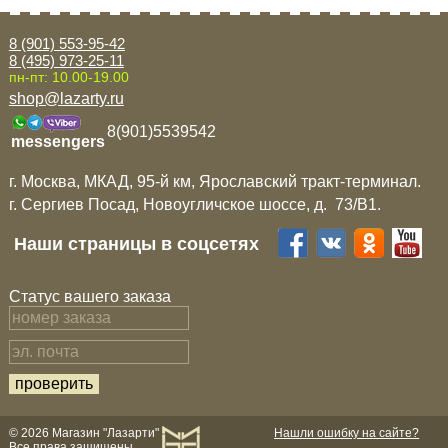
Mitsubishi
8 (901) 553-95-42
8 (495) 973-25-11
пн-пт: 10.00-19.00
Opel
shop@lazarty.ru
8(901)5539542
Renault
messengers
г. Москва, МКАД, 95-й км, Ярославский тракт-терминал.
Suzuki
г. Сергиев Посад, Новоугличское шоссе, д. 73/B1.
Наши страницы в соцсетях
Toyota
Статус вашего заказа
Volkswagen
УАЗ
Дополнительные товары
© 2026 Магазин "Лазарти"
Нашли ошибку на сайте?
Все права защищены