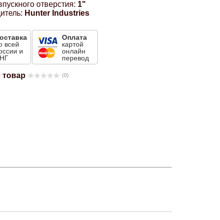
впускного отверстия:
1"
итель:
Hunter Industries
оставка
Оплата
о всей
картой
оссии и
онлайн
НГ
перевод
 товар
(0)