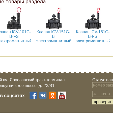
ие товары раздела
лапан ICV-101G-
Клапан ICV-151G-
Клапан ICV-151G-
B-FS
B
B-FS
лектромагнитный
электромагнитный
электромагнитный
-й км, Ярославский тракт-терминал.
Статус ваш
овоугличское шоссе, д. 73/B1.
 в соцсетях