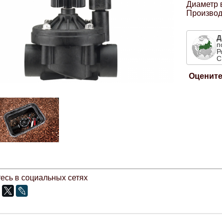
Диаметр 
Производ
Д
п
Р
С
Оцените
есь в социальных сетях