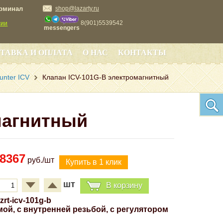
ерминал
shop@lazarty.ru
8(901)5539542
сии
messengers
ТАВКА И ОПЛАТА
О НАС
КОНТАКТЫ
unter ICV
Клапан ICV-101G-B электромагнитный
магнитный
8367
руб./шт
шт
В корзину
lzrt-icv-101g-b
ой, с внутренней резьбой, с регулятором