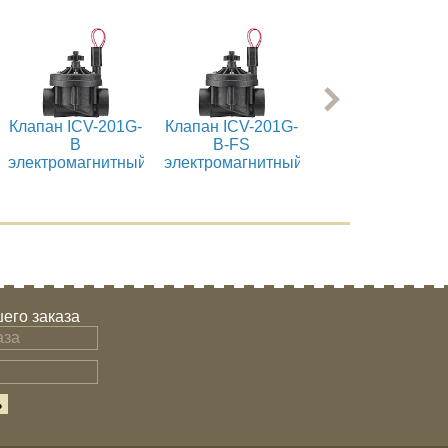
Клапан ICV-201G-
Клапан ICV-201G-
Клапан ICV-301G
B
B-FS
B
электромагнитный
электромагнитный
электромагнитн
его заказа