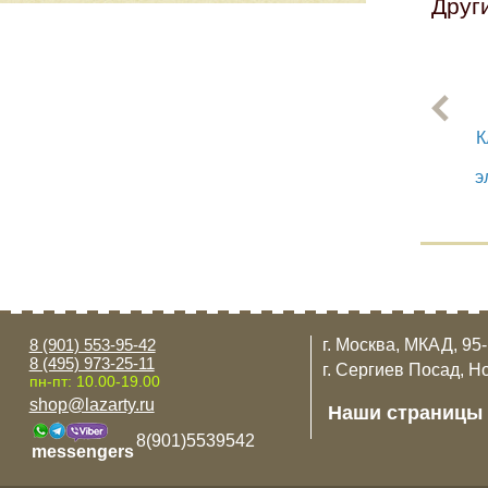
Друг
К
э
8 (901) 553-95-42
г. Москва, МКАД, 95
8 (495) 973-25-11
г. Сергиев Посад, Н
пн-пт: 10.00-19.00
shop@lazarty.ru
Наши страницы
8(901)5539542
messengers