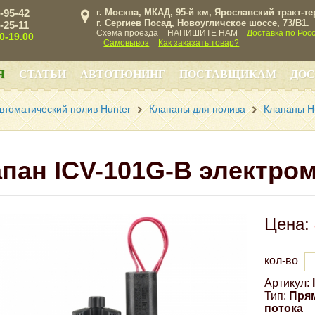
3-95-42
г. Москва, МКАД, 95-й км, Ярославский тракт-т
г. Сергиев Посад, Новоугличское шоссе, 73/B1.
3-25-11
Схема проезда
НАПИШИТЕ НАМ
Доставка по Рос
00-19.00
Самовывоз
Как заказать товар?
Я
СТАТЬИ
АВТОТЮНИНГ
ПОСТАВЩИКАМ
ДОС
втоматический полив Hunter
Клапаны для полива
Клапаны H
пан ICV-101G-B электро
Цена:
кол-во
Артикул:
Тип:
Прям
потока