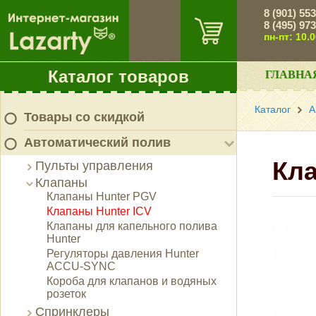
8 (901) 55
8 (495) 97
пн-пт: 10.
Каталог товаров
ГЛАВНА
Каталог
А
Товары со скидкой
Автоматический полив
Кла
Пульты управления
Клапаны
Клапаны Hunter PGV
Клапаны Hunter ICV
Клапаны для капельного полива
Hunter
Регуляторы давления Hunter
ACCU-SYNC
Короба для клапанов и водяных
розеток
Спринклеры