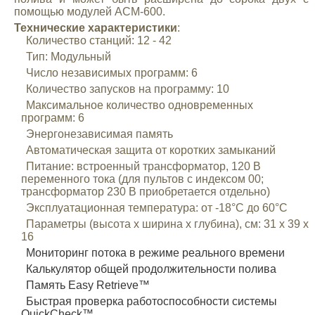
помощью модулей ACM-600.
Mitsubishi
Технические характеристики
:
Количество станций: 12 - 42
Opel
Тип: Модульный
Число независимых программ: 6
Количество запусков на программу: 10
Renault
Максимальное количество одновременных
программ: 6
Энергонезависимая память
Suzuki
Автоматическая защита от коротких замыканий
Питание: встроенный трансформатор, 120 В
Toyota
переменного тока (для пультов с индексом 00;
трансформатор 230 В приобретается отдельно)
Эксплуатационная температура: от -18°С до 60°С
Volkswagen
Параметры (высота х ширина х глубина), см: 31 х 39 х
16
УАЗ
Мониторинг потока в режиме реального времени
Калькулятор общей продолжительности полива
Память Easy Retrieve™
Дополнительные товары
Быстрая проверка работоспособности системы
QuickCheck™