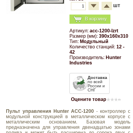
шт
Компрессионные фитинги Poliext
Honda
Магнитные панели на холодильник
Флуоресцентные краски
В корзину
Hyundai
Артикул:
acc-1200-lzrt
Шпатлевки, штукатурки
Размер (мм):
390x160x310
Infinity
Тип:
Модульный
Количество станций:
12 -
Эмали универсальные акриловые
42
Kia
Производитель:
Hunter
Industries
Грунтовки, защитные лаки
Lada
Доставка
по всей
России и
Lexus
СНГ
Оцените товар
(0)
Mazda
Пульт управления Hunter ACC-1200
- контроллер с
модульной конструкцией в металлическом корпусе с
металлическим основанием. Базовая модель
Mercedes-Benz
предназначена для управления двенадцатью зонами
полива и может быть расширена до сорока двух с