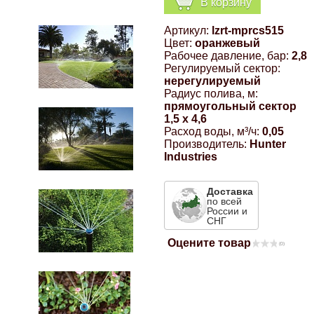
В корзину
Компрессионные фитинги Poliext
Honda
Магнитные панели на холодильник
Артикул:
lzrt-mprcs515
Флуоресцентные краски
Цвет:
оранжевый
Hyundai
Рабочее давление, бар:
2,8
Регулируемый сектор:
Шпатлевки, штукатурки
нерегулируемый
Радиус полива, м:
Infinity
прямоугольный сектор
Эмали универсальные акриловые
1,5 х 4,6
Расход воды, м³/ч:
0,05
Kia
Производитель:
Hunter
Грунтовки, защитные лаки
Industries
Lada
Доставка
по всей
России и
Lexus
СНГ
Оцените товар
(0)
Mazda
Mercedes-Benz