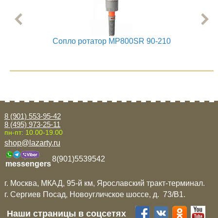
Сопло ротатор MP800SR 90-210
8 (901) 553-95-42
8 (495) 973-25-11
пн-пт: 10.00-19.00
shop@lazarty.ru
8(901)5539542
messengers
г. Москва, МКАД, 95-й км, Ярославский тракт-терминал.
г. Сергиев Посад, Новоугличское шоссе, д. 73/B1.
Наши страницы в соцсетях