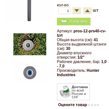
кол-во
Компрессионные фитинги Poliext
Honda
Магнитные панели на холодильник
шт
Флуоресцентные краски
Hyundai
В корзину
Шпатлевки, штукатурки
Артикул:
pros-12-prs40-cv-
Infinity
lzrt
Эмали универсальные акриловые
Общая высота (см):
41
Высота выдвижной штанги
Kia
(см):
30
Грунтовки, защитные лаки
Диаметр впускного
отверстия:
1/2"
Lada
Рабочее давление, бар:
1,0
- 7,0
Производитель:
Hunter
Lexus
Industries
Доставка
Mazda
по всей
России и
СНГ
Mercedes-Benz
Оцените товар
(0)