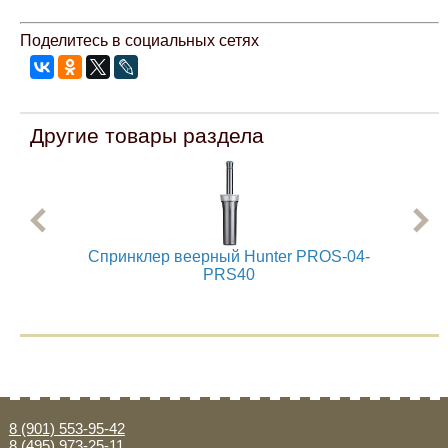
Mitsubishi
Поделитесь в социальных сетях
Opel
Другие товары раздела
Renault
Suzuki
Toyota
Спринклер веерный Hunter PROS-04-
Сп
PRS40
Volkswagen
УАЗ
Дополнительные товары
8 (901) 553-95-42
8 (495) 973-25-11