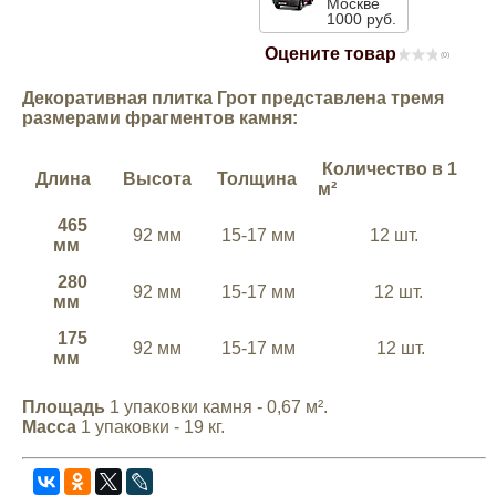
Москве
1000 руб.
Mitsubishi
Оцените товар
(0)
Opel
Декоративная плитка Грот представлена тремя
размерами фрагментов камня:
Renault
Количество в 1
Длина
Высота
Толщина
м²
Suzuki
465
92 мм
15-17 мм
12 шт.
мм
Toyota
280
92 мм
15-17 мм
12 шт.
мм
Volkswagen
175
92 мм
15-17 мм
12 шт.
мм
УАЗ
Площадь
1 упаковки камня - 0,67 м².
Масса
1 упаковки - 19 кг.
Дополнительные товары