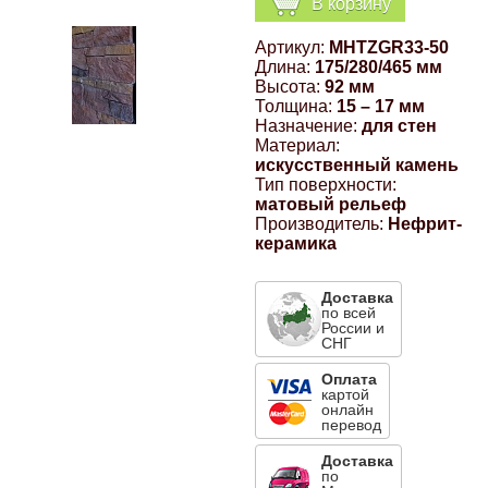
В корзину
Компрессионные фитинги Poliext
Honda
Магнитные панели на холодильник
Артикул:
MHTZGR33-50
Флуоресцентные краски
Длина:
175/280/465 мм
Hyundai
Высота:
92 мм
Толщина:
15 – 17 мм
Шпатлевки, штукатурки
Назначение:
для стен
Материал:
Infinity
искусственный камень
Эмали универсальные акриловые
Тип поверхности:
матовый рельеф
Kia
Производитель:
Нефрит-
Грунтовки, защитные лаки
керамика
Lada
Доставка
по всей
России и
Lexus
СНГ
Оплата
Mazda
картой
онлайн
перевод
Mercedes-Benz
Доставка
по