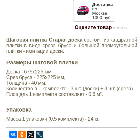
Доставка
Mitsubishi
по
Москве
1000 руб.
Opel
Оцените товар
(0)
Шаговая плитка Старая доска
состоит из квадратной
Renault
плитки в виде среза бруса и большой прямоугольной
плитки - имитации доски.
Suzuki
Размеры шаговой плитки
Доска - 675х225 мм
Toyota
Срез бруса - 225х225 мм,
Толщина - 40 мм.
Количество в 1 комплекте - 3 шт. (доски) + 3 шт. (среза).
Площадь 1 комплекта составляет - 0,6 м².
Volkswagen
Упаковка
УАЗ
Масса 1 упаковки (0,5 комплекта) - 24 кг.
Дополнительные товары