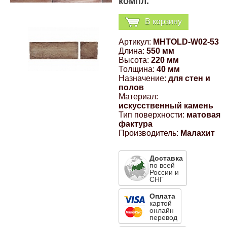
компл.
Компрессионные фитинги Poliext
Honda
Магнитные панели на холодильник
В корзину
Флуоресцентные краски
Hyundai
Артикул:
MHTOLD-W02-53
Длина:
550 мм
Шпатлевки, штукатурки
Высота:
220 мм
Infinity
Толщина:
40 мм
Назначение:
для стен и
Эмали универсальные акриловые
полов
Материал:
Kia
искусственный камень
Грунтовки, защитные лаки
Тип поверхности:
матовая
фактура
Lada
Производитель:
Малахит
Lexus
Доставка
по всей
России и
СНГ
Mazda
Оплата
картой
Mercedes-Benz
онлайн
перевод