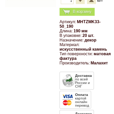
шт
Компрессионные фитинги Poliext
Honda
Магнитные панели на холодильник
В корзину
Флуоресцентные краски
Hyundai
Артикул:
MHTZMK33-
50_190
Шпатлевки, штукатурки
Длина:
190 мм
Infinity
В упаковке:
20 шт.
Назначение:
декор
Эмали универсальные акриловые
Материал:
Kia
искусственный камень
Тип поверхности:
матовая
Грунтовки, защитные лаки
фактура
Lada
Производитель:
Малахит
Доставка
Lexus
по всей
России и
СНГ
Mazda
Оплата
картой
онлайн
перевод
Mercedes-Benz
Доставка