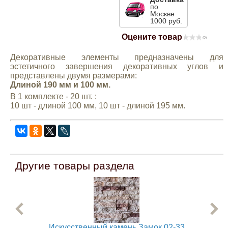
по
Mitsubishi
Москве
1000 руб.
Оцените товар
(0)
Opel
Декоративные элементы предназначены для
эстетичного завершения декоративных углов и
Renault
представлены двумя размерами:
Длиной 190 мм и 100 мм.
В 1 комплекте - 20 шт. :
Suzuki
10 шт - длиной 100 мм, 10 шт - длиной 195 мм.
Toyota
Volkswagen
Другие товары раздела
УАЗ
Дополнительные товары
Искусственный камень Замок 02-33