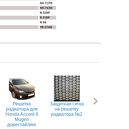
Решетка
Защитная сетка
Сетка бентли
радиатора для
на решетку
стайл
Honda Accord 8
радиатора №2
Mugen
дорестайлинг