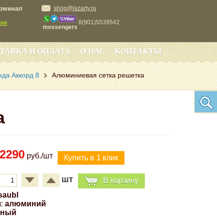
ерминал
shop@lazarty.ru
8(901)5539542
сии
messengers
ТАВКА И ОПЛАТА
О НАС
КОНТАКТЫ
нда Аккорд 8
Алюминиевая сетка решетка
а
2290
руб./шт
шт
В корзину
saubl
:
алюминий
рный