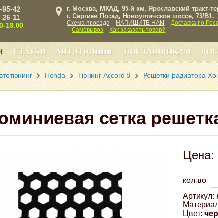
3-95-42
г. Москва, МКАД, 95-й км, Ярославский тракт-т
г. Сергиев Посад, Новоугличское шоссе, 73/B1.
3-25-11
Схема проезда
НАПИШИТЕ НАМ
Доставка по Рос
00-19.00
Самовывоз
Как заказать товар?
Я
СТАТЬИ
АВТОТЮНИНГ
ПОСТАВЩИКАМ
ДОС
втотюнинг
Honda
Тюнинг Accord 8
Решетки радиатора Хо
юминиевая сетка решетк
Цена:
кол-во
Артикул:
Материал
Цвет:
че