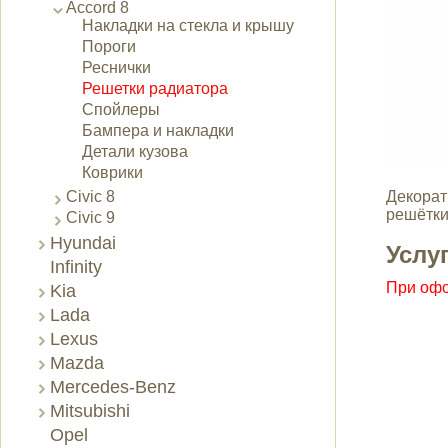
Accord 8
Накладки на стекла и крышу
Пороги
Реснички
Решетки радиатора
Спойлеры
Бампера и накладки
Детали кузова
Коврики
Civic 8
Декорат
решётки
Civic 9
Hyundai
Услу
Infinity
При офо
Kia
Lada
Lexus
Mazda
Mercedes-Benz
Mitsubishi
Opel