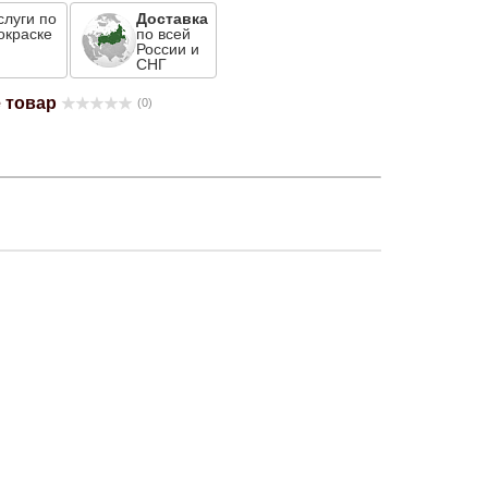
слуги по
Доставка
окраске
по всей
России и
СНГ
 товар
(0)