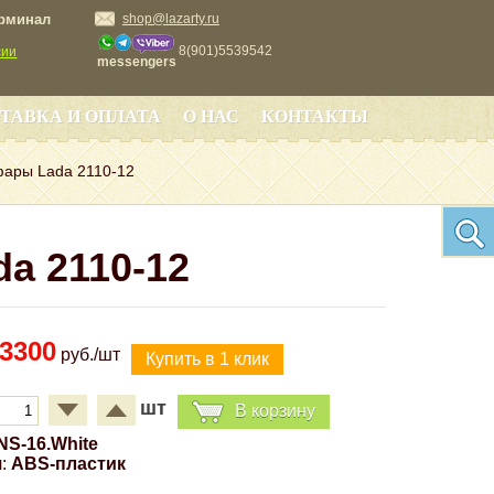
ерминал
shop@lazarty.ru
8(901)5539542
сии
messengers
ТАВКА И ОПЛАТА
О НАС
КОНТАКТЫ
ары Lada 2110-12
a 2110-12
3300
руб./шт
шт
В корзину
NS-16.White
:
ABS-пластик