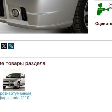
У
п
Оцените
ие товары раздела
ротивотуманные
фары Lada 2110