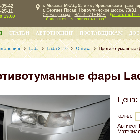
3-95-42
г. Москва, МКАД, 95-й км, Ярославский тракт-т
г. Сергиев Посад, Новоугличское шоссе, 73/B1.
3-25-11
Схема проезда
НАПИШИТЕ НАМ
Доставка по Рос
00-19.00
Самовывоз
Как заказать товар?
Я
СТАТЬИ
АВТОТЮНИНГ
ПОСТАВЩИКАМ
ДОС
втотюнинг
Lada
Lada 2110
Оптика
Противотуманные ф
тивотуманные фары Lad
Цена:
кол-во
Артикул:
Материал