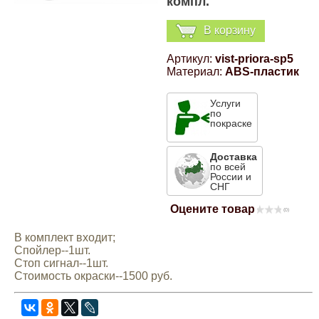
компл.
Компрессионные фитинги Poliext
Honda
Магнитные панели на холодильник
В корзину
Флуоресцентные краски
Hyundai
Артикул:
vist-priora-sp5
Материал:
ABS-пластик
Шпатлевки, штукатурки
Infinity
Услуги
по
Эмали универсальные акриловые
покраске
Kia
Грунтовки, защитные лаки
Доставка
по всей
Lada
России и
СНГ
Оцените товар
(0)
Lexus
В комплект входит;
Спойлер--1шт.
Mazda
Стоп сигнал--1шт.
Стоимость окраски--1500 руб.
Mercedes-Benz