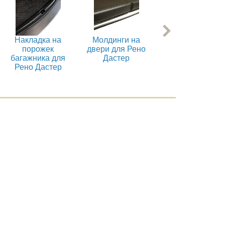
Накладка на
Молдинги на
Накладки на
порожек
двери для Рено
дверные ручки
багажника для
Дастер
для Рено Дасте
Рено Дастер