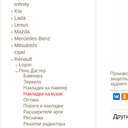
Infinity
Kia
Lada
Lexus
Mazda
Mercedes-Benz
Mitsubishi
Opel
Renault
Logan
Рено Дастер
Произво
Бампера
защитны
Зеркала
заднего
Накладки на бампер
Накладки на кузов
Оптика
Пороги и накладки
Расширители арок
Друг
Реснички
Решетки радиатора