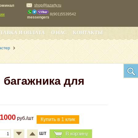
ерминал
shop@lazarty.ru
8(901)5539542
сии
messengers
ТАВКА И ОПЛАТА
О НАС
КОНТАКТЫ
астер
 багажника для
1000
руб./шт
шт
В корзину