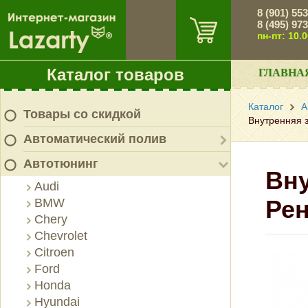
8 (901) 55
8 (495) 97
пн-пт: 10.
Каталог товаров
ГЛАВНА
Каталог
А
Товары со скидкой
Внутренняя 
Автоматический полив
Автотюнинг
Вну
Audi
Рен
BMW
Chery
Chevrolet
Citroen
Ford
Honda
Hyundai