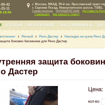
3-95-42
г. Москва, МКАД, 95-й км, Ярославский тракт-т
г. Сергиев Посад, Новоугличское шоссе, 73/B1.
3-25-11
Схема проезда
НАПИШИТЕ НАМ
Доставка по Рос
00-19.00
Самовывоз
Как заказать товар?
Я
СТАТЬИ
АВТОТЮНИНГ
ПОСТАВЩИКАМ
ДОС
втотюнинг
Renault
Рено Дастер
Накладки на кузов Рено Д
защита боковин багажника для Рено Дастер
тренняя защита боковин
о Дастер
Цена:
кол-во