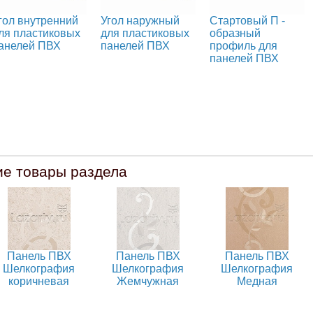
гол внутренний
Угол наружный
Стартовый П -
ля пластиковых
для пластиковых
образный
анелей ПВХ
панелей ПВХ
профиль для
панелей ПВХ
ие товары раздела
Панель ПВХ
Панель ПВХ
Панель ПВХ
Шелкография
Шелкография
Шелкография
коричневая
Жемчужная
Медная