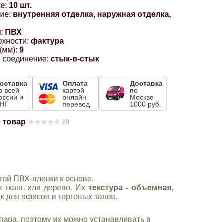
е:
10 шт.
ие:
внутренняя отделка, наружная отделка,
:
ПВХ
рхности:
фактура
(мм):
9
 соединение:
стык-в-стык
оставка
Оплата
Доставка
о всей
картой
по
оссии и
онлайн
Москве
НГ
перевод
1000 руб.
 товар
(0)
ой ПВХ-пленки к основе.
к ткань или дерево. Их
текстура - объемная
,
к для офисов и торговых залов.
пара, поэтому их можно устанавливать в