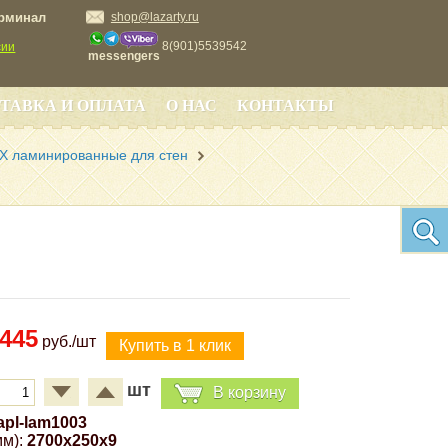
ерминал
shop@lazarty.ru
8(901)5539542
сии
messengers
ТАВКА И ОПЛАТА
О НАС
КОНТАКТЫ
Х ламинированные для стен
445
руб./шт
шт
В корзину
apl-lam1003
м):
2700x250x9