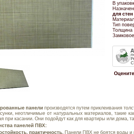
В упаковк
Назначен
для стен
Материал
Тип пове
Толщина 
Замковое
Д
п
Р
С
Оцените
рованные панели
производятся путем приклеивания толст
исунки, неотличимые от натуральных материалов, такие ка
я при касании. Они подойдут как для квартиры или дома, та
нства панелей ПВХ:
стойкость, практичность.
Панели ПВХ не боятся воды и 