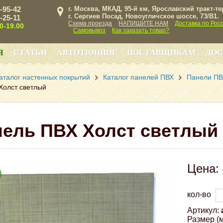
3-95-42
г. Москва, МКАД, 95-й км, Ярославский тракт-т
г. Сергиев Посад, Новоугличское шоссе, 73/B1.
3-25-11
Схема проезда
НАПИШИТЕ НАМ
Доставка по Рос
00-19.00
Самовывоз
Как заказать товар?
Я
СТАТЬИ
АВТОТЮНИНГ
ПОСТАВЩИКАМ
ДОС
аталог настенных покрытий
Каталог панелей ПВХ
Панели ПВ
Холст светлый
нель ПВХ Холст светлый
Цена:
кол-во
Артикул:
Размер (м