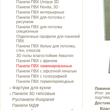
Панели ПВХ Unique 3D
Панели ПВХ Novita, 3D
Панели ПВХ интерьерные
Панели ПВХ для потолка с
рисунком
Панели ПВХ для потолка
секционные
Отделочные профили для панелей
ПВХ
Панели ПВХ белые для потолка,
стен, откосов
3D полы влагостойкие Акватон
Панели ПВХ с фризом
Панели ПВХ ламинированные
Панели ПВХ с офсетной печатью
Панели ПВХ с голографией
Панели ПВХ термопереводные
Фартуки для кухни
Ламини
Итог: р
Панели 3D гипсовые
ощутима
Руспанели Ruspanel
Достои
Панели МДФ
Влаго