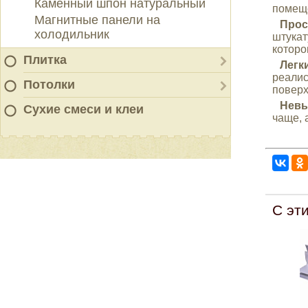
Каменный шпон натуральный
помещ
Магнитные панели на
Прост
холодильник
штукат
которо
Плитка
Легки
реалис
Потолки
поверх
Невы
Сухие смеси и клеи
чаще, 
С эт