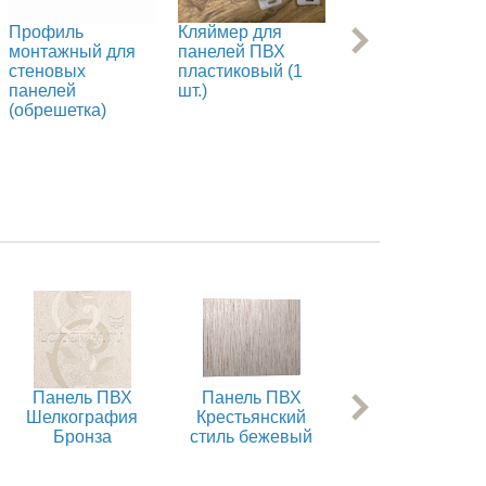
Профиль
Кляймер для
Кляймер для
монтажный для
панелей ПВХ
панелей ПВХ
стеновых
пластиковый (1
пластиковый (50
панелей
шт.)
шт.)
(обрешетка)
Панель ПВХ
Панель ПВХ
Панель ПВХ
Шелкография
Крестьянский
Холст бежевый
Бронза
стиль бежевый