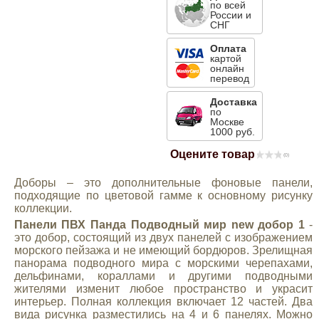
по всей
России и
Mitsubishi
СНГ
Оплата
Opel
картой
онлайн
перевод
Renault
Доставка
по
Москве
1000 руб.
Suzuki
Оцените товар
(0)
Toyota
Доборы – это дополнительные фоновые панели,
подходящие по цветовой гамме к основному рисунку
коллекции.
Volkswagen
Панели ПВХ Панда Подводный мир new добор 1
-
это добор, состоящий из двух панелей с изображением
морского пейзажа и не имеющий бордюров. Зрелищная
УАЗ
панорама подводного мира с морскими черепахами,
дельфинами, кораллами и другими подводными
жителями изменит любое пространство и украсит
Дополнительные товары
интерьер. Полная коллекция включает 12 частей. Два
вида рисунка разместились на 4 и 6 панелях. Можно