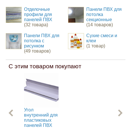
Отделочные
Панели ПВХ для
профили для
потолка
панелей ПВХ
секционные
(32 товара)
(14 товаров)
Панели ПВХ для
Сухие смеси и
потолка с
клеи
рисунком
(1 товар)
(49 товаров)
С этим товаром покупают
Угол
Уг
внутренний для
дл
пластиковых
пл
панелей ПВХ
па