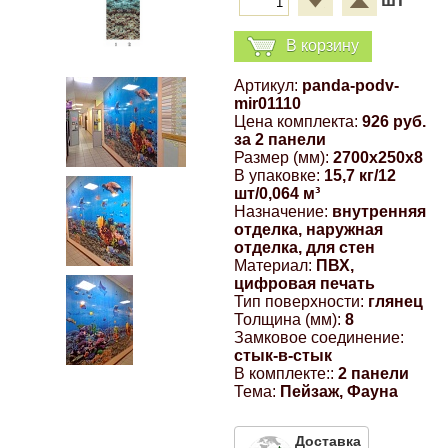
шт
Компрессионные фитинги Poliext
Honda
Магнитные панели на холодильник
В корзину
Флуоресцентные краски
Hyundai
Артикул:
panda-podv-
mir01110
Шпатлевки, штукатурки
Цена комплекта:
926 руб.
Infinity
за 2 панели
Размер (мм):
2700x250x8
Эмали универсальные акриловые
В упаковке:
15,7 кг/12
Kia
шт/0,064 м³
Назначение:
внутренняя
Грунтовки, защитные лаки
отделка, наружная
Lada
отделка, для стен
Материал:
ПВХ,
цифровая печать
Тип поверхности:
глянец
Lexus
Толщина (мм):
8
Замковое соединение:
стык-в-стык
Mazda
В комплекте::
2 панели
Тема:
Пейзаж, Фауна
Mercedes-Benz
Доставка