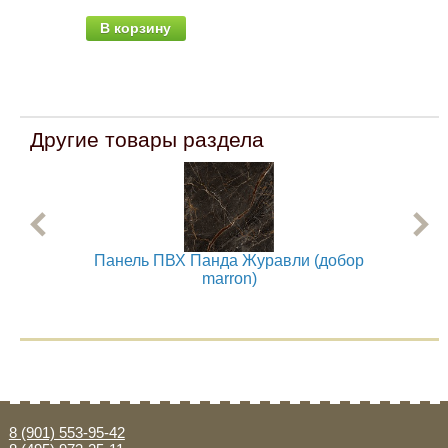
В корзину
В
Другие товары раздела
Панель ПВХ Панда Журавли (добор
П
marron)
8 (901) 553-95-42