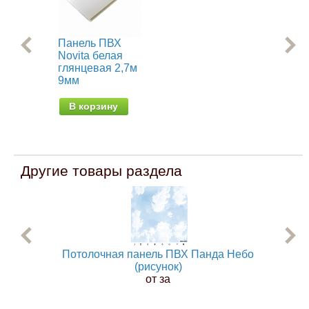
Панель ПВХ
Па
Novita белая
Nov
глянцевая 2,7м
Аф
9мм
В
В корзину
Другие товары раздела
Потолочная панель ПВХ Панда Небо
По
(рисунок)
от за