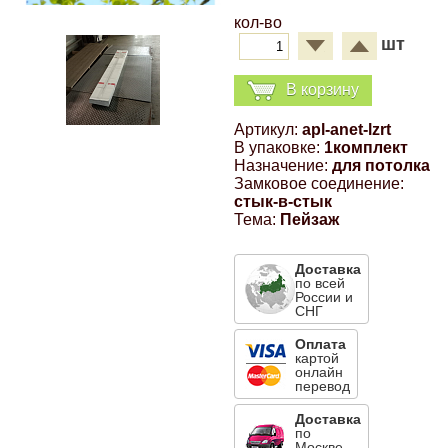
кол-во
Компрессионные фитинги Poliext
Honda
Магнитные панели на холодильник
шт
Флуоресцентные краски
Hyundai
В корзину
Шпатлевки, штукатурки
Артикул:
apl-anet-lzrt
Infinity
В упаковке:
1комплект
Эмали универсальные акриловые
Назначение:
для потолка
Замковое соединение:
Kia
стык-в-стык
Грунтовки, защитные лаки
Тема:
Пейзаж
Lada
Доставка
по всей
России и
Lexus
СНГ
Оплата
картой
Mazda
онлайн
перевод
Mercedes-Benz
Доставка
по
Москве