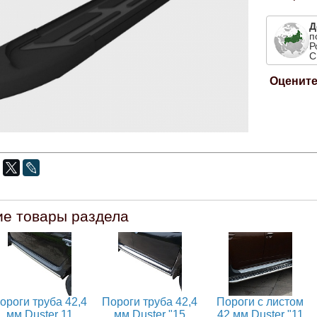
Д
п
Р
С
Оцените
ие товары раздела
ороги труба 42,4
Пороги труба 42,4
Пороги с листом
мм Duster 11
мм Duster "15
42 мм Duster "11