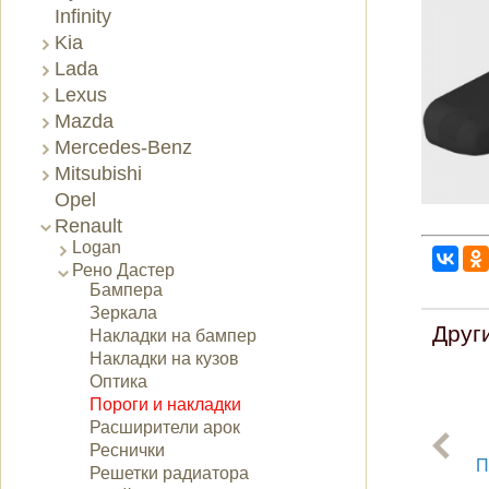
Infinity
Kia
Lada
Lexus
Mazda
Mercedes-Benz
Mitsubishi
Opel
Renault
Logan
Рено Дастер
Бампера
Зеркала
Друг
Накладки на бампер
Накладки на кузов
Оптика
Пороги и накладки
Расширители арок
Реснички
П
Решетки радиатора