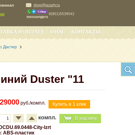
ерминал
shop@lazarty.ru
8(901)5539542
сии
messengers
ТАВКА И ОПЛАТА
О НАС
КОНТАКТЫ
о Дастер
иний Duster "11
29000
руб./компл.
компл.
В корзину
DCDU.69.0448-City-lzrt
:
ABS-пластик