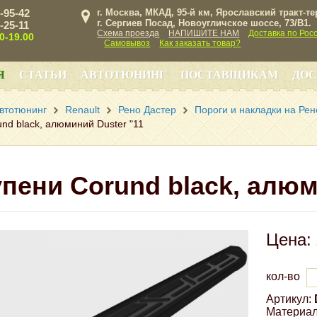
3-95-42
г. Москва, МКАД, 95-й км, Ярославский тракт-т
г. Сергиев Посад, Новоугличское шоссе, 73/B1.
3-25-11
Схема проезда
НАПИШИТЕ НАМ
Доставка по Рос
00-19.00
Самовывоз
Как заказать товар?
Я
СТАТЬИ
АВТОТЮНИНГ
ПОСТАВЩИКАМ
ДОС
втотюнинг
Renault
Рено Дастер
Пороги и накладки на Рен
nd black, алюминий Duster "11
пени Corund black, алюм
Цена:
кол-во
Артикул:
Материал