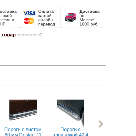
оставка
Оплата
Доставка
о всей
картой
по
оссии и
онлайн
Москве
НГ
перевод
1000 руб.
 товар
(0)
Пороги с листом
Пороги с
Пороги с
60 мм Duster "11
площадкой 42,4
площадкой 42,4