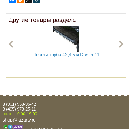
Mitsubishi
Другие товары раздела
Opel
Renault
Пороги труба 42,4 мм Duster 11
Suzuki
Toyota
Volkswagen
УАЗ
8 (901) 553-95-42
8 (495) 973-25-11
пн-пт: 10.00-19.00
Дополнительные товары
shop@lazarty.ru