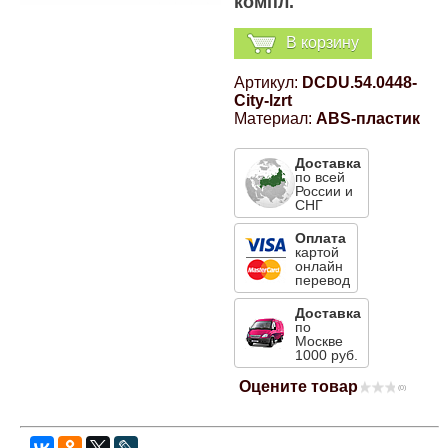
компл.
Компрессионные фитинги Poliext
Honda
Магнитные панели на холодильник
В корзину
Флуоресцентные краски
Hyundai
Артикул:
DCDU.54.0448-
City-lzrt
Шпатлевки, штукатурки
Материал:
ABS-пластик
Infinity
Эмали универсальные акриловые
Доставка
по всей
Kia
России и
СНГ
Грунтовки, защитные лаки
Оплата
Lada
картой
онлайн
перевод
Lexus
Доставка
по
Москве
1000 руб.
Mazda
Оцените товар
(0)
Mercedes-Benz