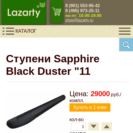
8 (901) 553-95-42
Close Menu
Close Menu
Close Menu
Close Menu
Close Menu
Close Menu
Close Menu
Close Menu
8 (495) 973-25-11
пн-пт: 10.00-19.00
shop@lazarty.ru
Назад
Назад
Назад
Назад
Назад
Назад
Назад
Назад
КАТАЛОГ
Пульты управления
Audi
Грядки и ограждения
Гибкий камень
Краски, пластик, стеклошарики для
Панели ПВХ
Зеркальная плитка
Панели ПВХ с рисунком для потолка
разметки
Ступени Sapphire
Клапаны
BMW
Ручные инструменты
Искусственный камень
Фартуки для кухни
Плитка под кожу
Панели ПВХ для потолка
Пигменты
Black Duster "11
Спринклеры
Chery
Садовый инвентарь
Панели 3D гипсовые
Аксессуары для плитки
Сушилки автоматизированные для белья
Резиновая краска и грунт
Сопла
Chevrolet
Руспанели Ruspanel
Реечные потолки Cesal
Цена:
29000
руб./
Светоотражающие краски
компл.
Датчики
Citroen
Панели МДФ
Кассетные потолки Cesal
Светящиеся люминесцентные краски
кол-во
Комплектующие
Ford
Каменный шпон натуральный
Светящийся порошок люминофор