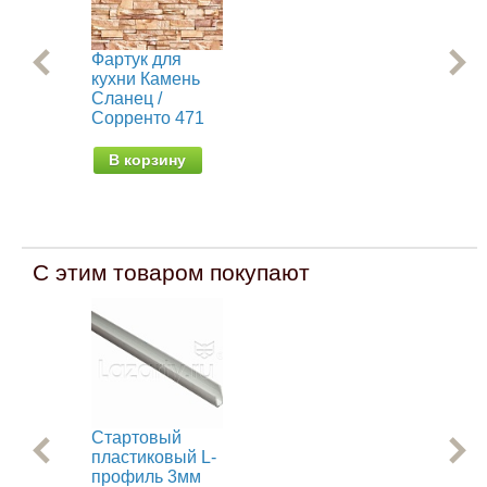
Фартук для
Фа
кухни Камень
ку
Сланец /
Cho
Сорренто 471
В
В корзину
С этим товаром покупают
Стартовый
Со
пластиковый L-
пл
профиль 3мм
пр