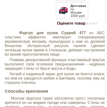
Mitsubishi
Доставка
по
Москве
1000 руб.
Opel
Оцените товар
(0)
Renault
Фартук для кухни Суррей 477
из АБС
пластика эффектно имитирует глазурованную
керамическую мозаику, пришедшую к нам из далекой
Suzuki
Византии. Интересный рисунок панели сделает
интерьер кухни ярким и стильным, добавит настроения
во время приготовления пищи.
Toyota
Помимо декоративной функции пластиковый фартук
выполняет свое основное предназначение - надежно
защищает стены от брызг масла и воды.
Volkswagen
Легкий и надежный экран для кухни не боится влаги,
на нем не заводятся грибки и бактерии, поэтому ему не
страшна плесень.
УАЗ
Способы крепления
Монтаж фартука также абсолютно прост, поскольку
Дополнительные товары
крепится он на жидкие гвозди или саморезы. Стены не
требуют идеального выравнивания или отделки,