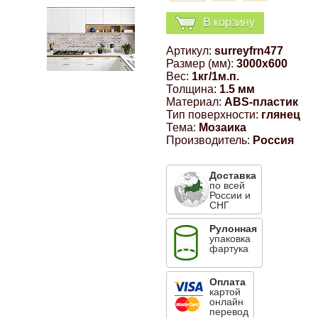
Компрессионные фитинги Poliext
Honda
Магнитные панели на холодильник
В корзину
Флуоресцентные краски
Артикул:
surreyfrn477
Hyundai
Размер (мм):
3000x600
Шпатлевки, штукатурки
Вес:
1кг/1м.п.
Толщина:
1.5 мм
Infinity
Материал:
ABS-пластик
Эмали универсальные акриловые
Тип поверхности:
глянец
Тема:
Мозаика
Kia
Производитель:
Россия
Грунтовки, защитные лаки
Lada
Доставка
по всей
России и
СНГ
Lexus
Рулонная
упаковка
фартука
Mazda
Оплата
картой
Mercedes-Benz
онлайн
перевод