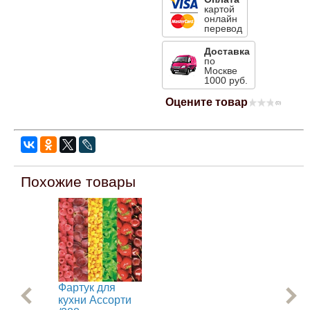
картой
Mitsubishi
онлайн
перевод
Доставка
Opel
по
Москве
1000 руб.
Renault
Оцените товар
(0)
Suzuki
Toyota
Похожие товары
Volkswagen
УАЗ
Фартук для
Фа
Дополнительные товары
кухни Ассорти
ку