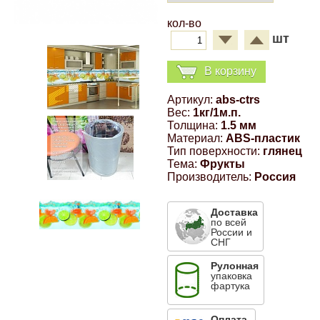
Компрессионные фитинги Poliext
Honda
Магнитные панели на холодильник
кол-во
Флуоресцентные краски
шт
Hyundai
В корзину
Шпатлевки, штукатурки
Infinity
Артикул:
abs-ctrs
Вес:
1кг/1м.п.
Эмали универсальные акриловые
Толщина:
1.5 мм
Kia
Материал:
ABS-пластик
Тип поверхности:
глянец
Грунтовки, защитные лаки
Тема:
Фрукты
Lada
Производитель:
Россия
Доставка
Lexus
по всей
России и
СНГ
Mazda
Рулонная
упаковка
фартука
Mercedes-Benz
Оплата