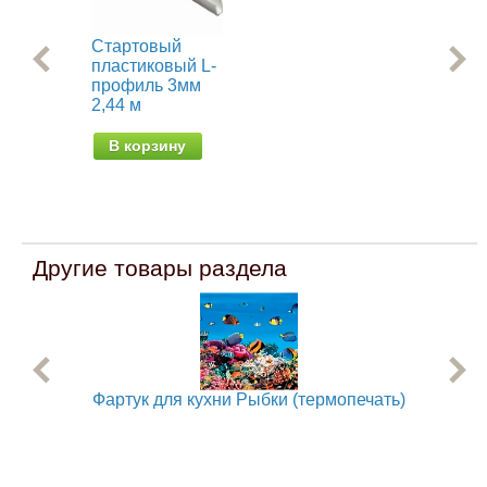
Стартовый
Со
пластиковый L-
пл
профиль 3мм
пр
2,44 м
2,4
В корзину
В
Другие товары раздела
Фартук для кухни Рыбки (термопечать)