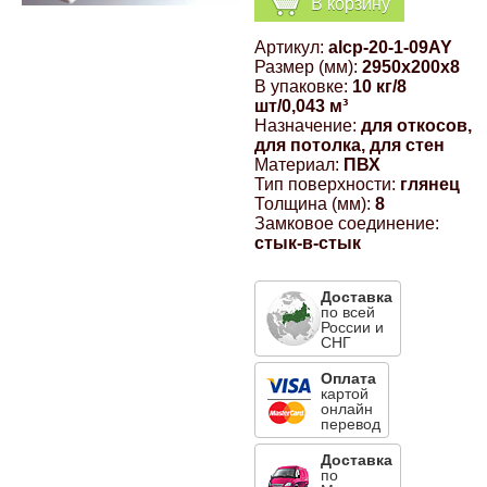
В корзину
Компрессионные фитинги Poliext
Honda
Магнитные панели на холодильник
Артикул:
alcp-20-1-09AY
Флуоресцентные краски
Размер (мм):
2950x200x8
Hyundai
В упаковке:
10 кг/8
шт/0,043 м³
Шпатлевки, штукатурки
Назначение:
для откосов,
для потолка, для стен
Infinity
Материал:
ПВХ
Эмали универсальные акриловые
Тип поверхности:
глянец
Толщина (мм):
8
Kia
Замковое соединение:
Грунтовки, защитные лаки
стык-в-стык
Lada
Доставка
по всей
России и
Lexus
СНГ
Оплата
Mazda
картой
онлайн
перевод
Mercedes-Benz
Доставка
по