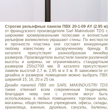
Строгие рельефные панели ПВХ 20-1-09 AY (2.95 м)
от французского производителя Sarl Makindustri TDS с
широкими хромированными полосами и волнистым
рельефом великолепно украшают стены. По жесткости
и прочности пластика они составят конкуренцию
любому известному и раскрученному бренду. В
каталоге присутствует разнообразная линейка
размеров. Производители выпустили панели различной
высоты и ширины, не ограничиваясь стандартным
размером 250х2700 мм. В каталоге присутствуют
ламели высотой 2,7 м, 2,95 м и 3 м. В зависимости от
дизайна и размеров помещения можно выбрать ПВХ
шириной 15, 16, 20 и 25 см.
Дизайн
панелей ПВХ от SARL MAKINDUSTRI TDS
также отвечает всем современным тенденциям,
благодаря чему они с успехом могут быть
использованы в любых помещениях: торговые залы,
магазины, общественные учреждения, офисы, склады,
хранилища, ванные, душевые, санузлы, балконы,