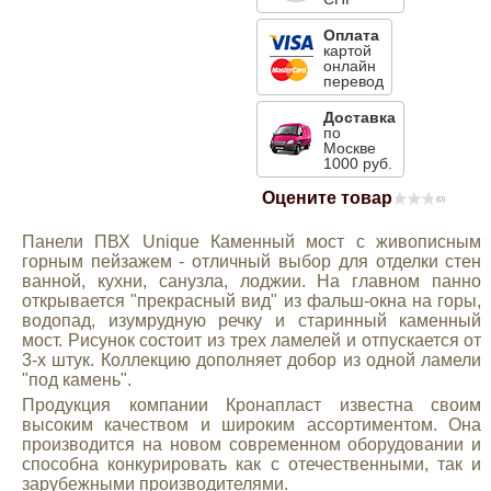
Mitsubishi
Оплата
картой
онлайн
перевод
Opel
Доставка
по
Renault
Москве
1000 руб.
Оцените товар
(0)
Suzuki
Панели ПВХ Unique Каменный мост с живописным
горным пейзажем - отличный выбор для отделки стен
Toyota
ванной, кухни, санузла, лоджии. На главном панно
открывается "прекрасный вид" из фальш-окна на горы,
водопад, изумрудную речку и старинный каменный
Volkswagen
мост. Рисунок состоит из трех ламелей и отпускается от
3-х штук. Коллекцию дополняет добор из одной ламели
"под камень".
УАЗ
Продукция компании Кронапласт известна своим
высоким качеством и широким ассортиментом. Она
производится на новом современном оборудовании и
Дополнительные товары
способна конкурировать как с отечественными, так и
зарубежными производителями.