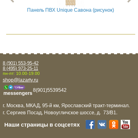
Панель ПВХ Unique Савона (рисунок)
Па
8 (901) 553-95-42
8 (495) 973-25-11
пн-пт: 10.00-19.00
shop@lazarty.ru
8(901)5539542
messengers
г. Москва, МКАД, 95-й км, Ярославский тракт-терминал.
г. Сергиев Посад, Новоугличское шоссе, д. 73/B1.
Наши страницы в соцсетях