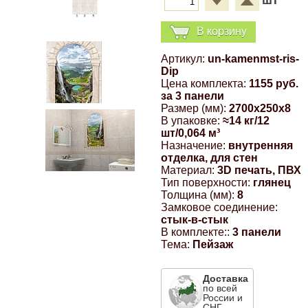
шт
Компрессионные фитинги Poliext
Honda
Магнитные панели на холодильник
В корзину
Флуоресцентные краски
Hyundai
Артикул:
un-kamenmst-ris-
Dip
Шпатлевки, штукатурки
Цена комплекта:
1155 руб.
Infinity
за 3 панели
Размер (мм):
2700x250x8
Эмали универсальные акриловые
В упаковке:
≈14 кг/12
Kia
шт/0,064 м³
Назначение:
внутренняя
Грунтовки, защитные лаки
отделка, для стен
Lada
Материал:
3D печать, ПВХ
Тип поверхности:
глянец
Толщина (мм):
8
Замковое соединение:
Lexus
стык-в-стык
В комплекте::
3 панели
Тема:
Пейзаж
Mazda
Доставка
Mercedes-Benz
по всей
России и
СНГ