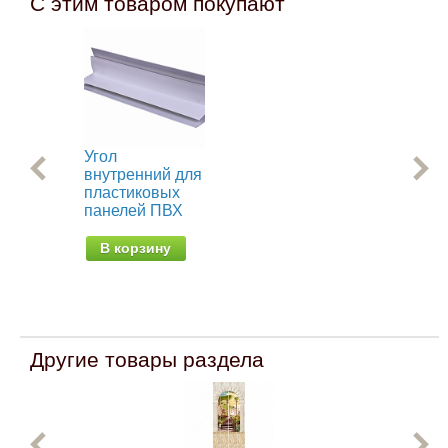
С этим товаром покупают
Угол
Ст
внутренний для
об
пластиковых
пр
панелей ПВХ
па
В корзину
В
Другие товары раздела