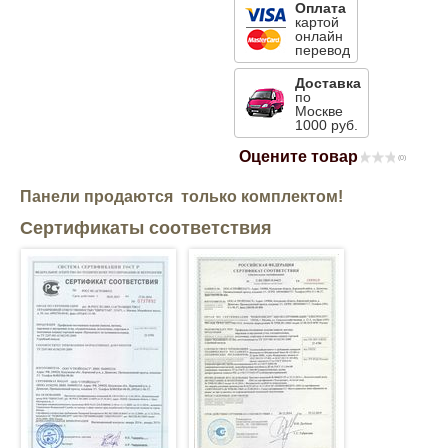
Оплата
картой
Mitsubishi
онлайн
перевод
Opel
Доставка
по
Москве
1000 руб.
Renault
Оцените товар
(0)
Suzuki
Панели продаются только комплектом!
Сертификаты соответствия
Toyota
Volkswagen
УАЗ
Дополнительные товары