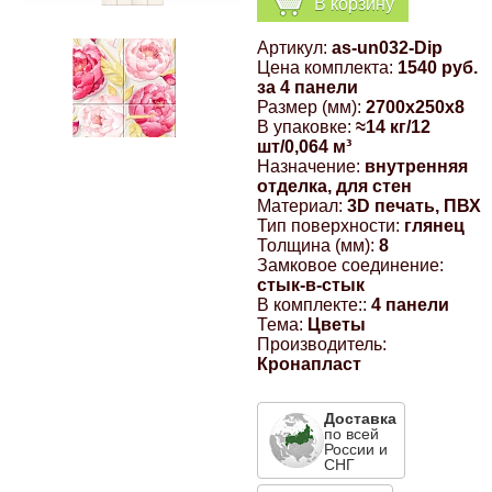
В корзину
Компрессионные фитинги Poliext
Honda
Магнитные панели на холодильник
Артикул:
as-un032-Dip
Флуоресцентные краски
Цена комплекта:
1540 руб.
Hyundai
за 4 панели
Размер (мм):
2700x250x8
Шпатлевки, штукатурки
В упаковке:
≈14 кг/12
шт/0,064 м³
Infinity
Назначение:
внутренняя
Эмали универсальные акриловые
отделка, для стен
Материал:
3D печать, ПВХ
Kia
Тип поверхности:
глянец
Грунтовки, защитные лаки
Толщина (мм):
8
Замковое соединение:
Lada
стык-в-стык
В комплекте::
4 панели
Тема:
Цветы
Lexus
Производитель:
Кронапласт
Mazda
Доставка
по всей
России и
Mercedes-Benz
СНГ