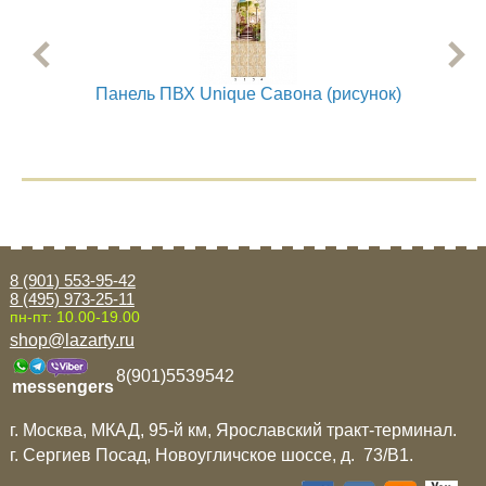
Панель ПВХ Unique Савона (рисунок)
Па
8 (901) 553-95-42
8 (495) 973-25-11
пн-пт: 10.00-19.00
shop@lazarty.ru
8(901)5539542
messengers
г. Москва, МКАД, 95-й км, Ярославский тракт-терминал.
г. Сергиев Посад, Новоугличское шоссе, д. 73/B1.