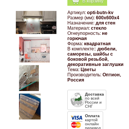
В корзину
Компрессионные фитинги Poliext
Honda
Магнитные панели на холодильник
Артикул:
opti-butn-kv
Флуоресцентные краски
Размер (мм):
600x600x4
Hyundai
Назначение:
для стен
Материал:
стекло
Шпатлевки, штукатурки
Огнеупорность:
не
горючая
Infinity
Форма:
квадратная
Эмали универсальные акриловые
В комплекте::
дюбели,
саморезы, шайбы с
Kia
боковой резьбой,
Грунтовки, защитные лаки
декоративные заглушки
Тема:
Цветы
Lada
Производитель:
Оптион,
Россия
Lexus
Доставка
по всей
России и
Mazda
СНГ
Оплата
Mercedes-Benz
картой
онлайн
перевод