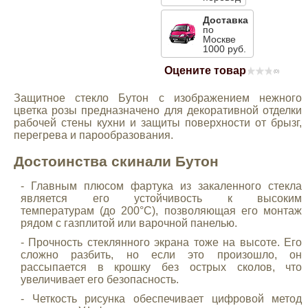
Mitsubishi
Доставка
по
Москве
1000 руб.
Opel
Оцените товар
(0)
Renault
Защитное стекло Бутон с изображением нежного
цветка розы предназначено для декоративной отделки
рабочей стены кухни и защиты поверхности от брызг,
Suzuki
перегрева и парообразования.
Достоинства скинали Бутон
Toyota
- Главным плюсом фартука из закаленного стекла
является его устойчивость к высоким
Volkswagen
температурам (до 200°C), позволяющая его монтаж
рядом с газплитой или варочной панелью.
- Прочность стеклянного экрана тоже на высоте. Его
УАЗ
сложно разбить, но если это произошло, он
рассыпается в крошку без острых сколов, что
увеличивает его безопасность.
Дополнительные товары
- Четкость рисунка обеспечивает цифровой метод