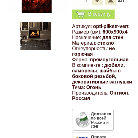
шт
Компрессионные фитинги Poliext
Honda
Магнитные панели на холодильник
В корзину
Флуоресцентные краски
Hyundai
Артикул:
opti-pilkstr-vert
Размер (мм):
600x900x4
Шпатлевки, штукатурки
Назначение:
для стен
Infinity
Материал:
стекло
Огнеупорность:
не
Эмали универсальные акриловые
горючая
Kia
Форма:
прямоугольная
В комплекте::
дюбели,
Грунтовки, защитные лаки
саморезы, шайбы с
Lada
боковой резьбой,
декоративные заглушки
Тема:
Огонь
Производитель:
Оптион,
Lexus
Россия
Mazda
Доставка
по всей
России и
СНГ
Mercedes-Benz
Оплата