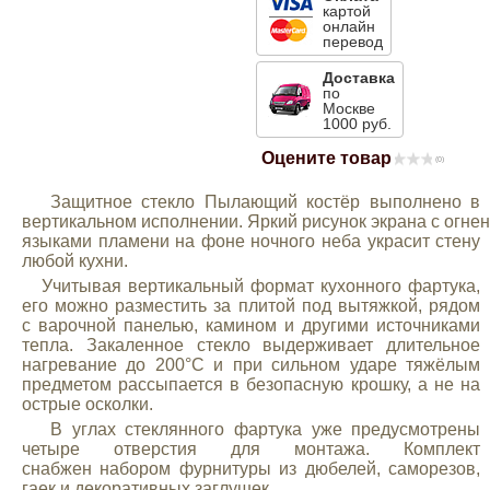
картой
Mitsubishi
онлайн
перевод
Доставка
Opel
по
Москве
1000 руб.
Renault
Оцените товар
(0)
Защитное стекло Пылающий костёр выполнено в
Suzuki
вертикальном исполнении. Яркий рисунок экрана с огне
языками пламени на фоне ночного неба украсит стену
любой кухни.
Toyota
Учитывая вертикальный формат кухонного фартука,
его можно разместить за плитой под вытяжкой, рядом
с варочной панелью, камином и другими источниками
Volkswagen
тепла. Закаленное стекло выдерживает длительное
нагревание до 200°С и при сильном ударе тяжёлым
предметом рассыпается в безопасную крошку, а не на
УАЗ
острые осколки.
В углах стеклянного фартука уже предусмотрены
четыре отверстия для монтажа. Комплект
Дополнительные товары
снабжен набором фурнитуры из дюбелей, саморезов,
гаек и декоративных заглушек.