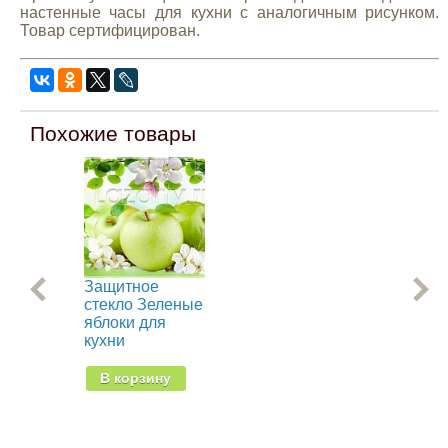
настенные часы для кухни с аналогичным рисунком.
Товар сертифицирован.
Похожие товары
Защитное
За
стекло Зеленые
сте
яблоки для
ябл
кухни
кух
В корзину
В