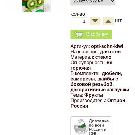
Компрессионные фитинги Poliext
Honda
Магнитные панели на холодильник
кол-во
Флуоресцентные краски
шт
Hyundai
Шпатлевки, штукатурки
В корзину
Infinity
Артикул:
opti-schn-kiwi
Эмали универсальные акриловые
Назначение:
для стен
Материал:
стекло
Kia
Огнеупорность:
не
Грунтовки, защитные лаки
горючая
В комплекте::
дюбели,
Lada
саморезы, шайбы с
боковой резьбой,
декоративные заглушки
Lexus
Тема:
Фрукты
Производитель:
Оптион,
Россия
Mazda
Доставка
Mercedes-Benz
по всей
России и
СНГ