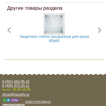
Другие товары раздела
Защитное стекло прозрачное для кухни
60x60
8 (901) 553-95-42
8 (495) 973-25-11
пн-пт: 10.00-19.00
shop@lazarty.ru
8(901)5539542
messengers