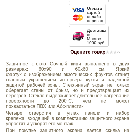
Mitsubishi
Оплата
картой
онлайн
перевод
Opel
Доставка
по
Москве
Renault
1000 руб.
Оцените товар
(0)
Suzuki
Защитное стекло Сочный киви выполнено в двух
размерах: 60х90 и 60х60 см. Яркий
Toyota
фартук с изображением экзотических фруктов станет
главным украшением интерьера кухни и надёжной
защитой рабочей зоны. Стеклянный экран не только
Volkswagen
оберегает стены от брызг, но и предотвращает их
перегрев. Стекло выдерживает длительное нагревание
поверхности до 200°C, чем не может
УАЗ
похвастаться ПВХ или Абс-пластик.
Четыре отверстия в углах панели и набор
крепежа, входящий в комплектацию защитного экрана
Дополнительные товары
упростят и ускорят его монтаж.
При покупке защитного экрана дается скидка на