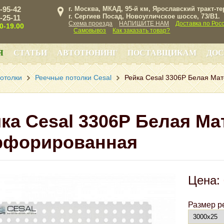
3-95-42
г. Москва, МКАД, 95-й км, Ярославский тракт-т
г. Сергиев Посад, Новоугличское шоссе, 73/B1.
3-25-11
Схема проезда
НАПИШИТЕ НАМ
Доставка по Рос
00-19.00
Самовывоз
Как заказать товар?
Я
СТАТЬИ
АВТОТЮНИНГ
ПОСТАВЩИКАМ
ДОС
отолки
Реечные потолки Cesal
Рейка Cesal 3306Р Белая Ма
ка Cesal 3306Р Белая Ма
рфорированная
Цена:
Размер р