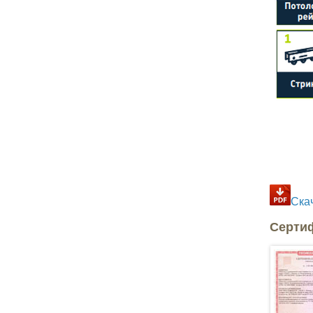
Ска
Серти