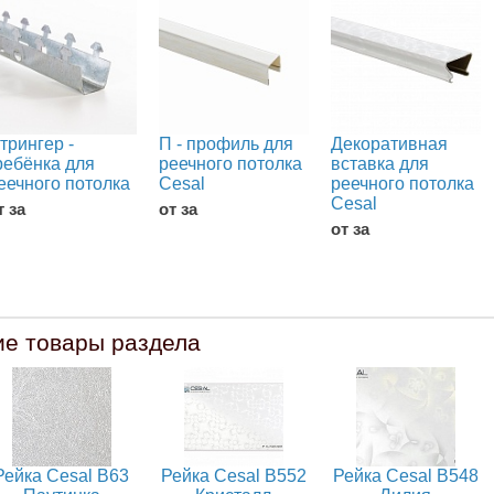
трингер -
П - профиль для
Декоративная
ребёнка для
реечного потолка
вставка для
еечного потолка
Cesal
реечного потолка
Cesal
т за
от за
от за
ие товары раздела
Рейка Cesal B63
Рейка Cesal B552
Рейка Cesal B548