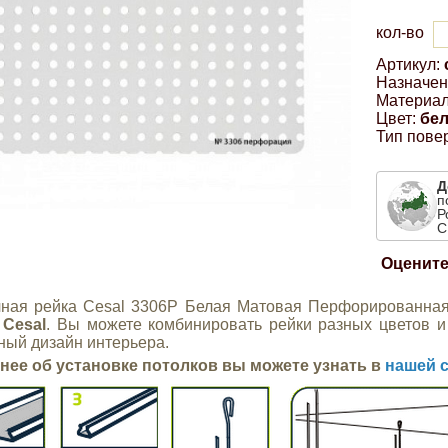
кол-во
Артикул:
Назначен
Материал
Цвет:
бе
Тип пове
Д
п
Р
С
Оцените
ная рейка Cesal 3306Р Белая Матовая Перфорированная 
а
Cesal
. Вы можете комбинировать рейки разных цветов и
ный дизайн интерьера.
нее об установке потолков вы можете узнать в
нашей с