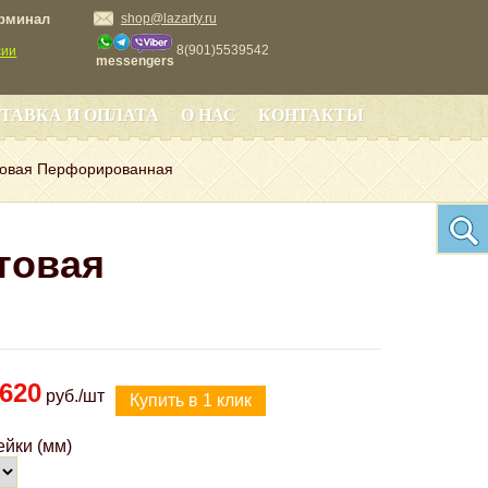
ерминал
shop@lazarty.ru
8(901)5539542
сии
messengers
ТАВКА И ОПЛАТА
О НАС
КОНТАКТЫ
товая Перфорированная
товая
620
руб./шт
ейки (мм)