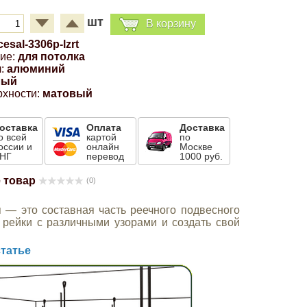
шт
В корзину
cesal-3306p-lzrt
ие:
для потолка
:
алюминий
лый
рхности:
матовый
оставка
Оплата
Доставка
о всей
картой
по
оссии и
онлайн
Москве
НГ
перевод
1000 руб.
 товар
(0)
— это составная часть реечного подвесного
 рейки с различными узорами и создать свой
татье