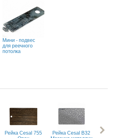
Мини - подвес
для реечного
потолка
Рейка Cesal 755
Рейка Cesal В32
Рейка Cesal С0