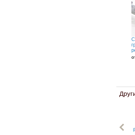
С
г
р
о
Друг