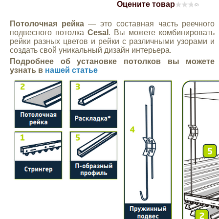
Оцените товар
(0)
Mitsubishi
Потолочная рейка
— это составная часть реечного
подвесного потолка
Cesal
. Вы можете комбинировать
Opel
рейки разных цветов и рейки с различными узорами и
создать свой уникальный дизайн интерьера.
Подробнее об установке потолков вы можете
Renault
узнать в
нашей статье
Suzuki
Toyota
Volkswagen
УАЗ
Дополнительные товары