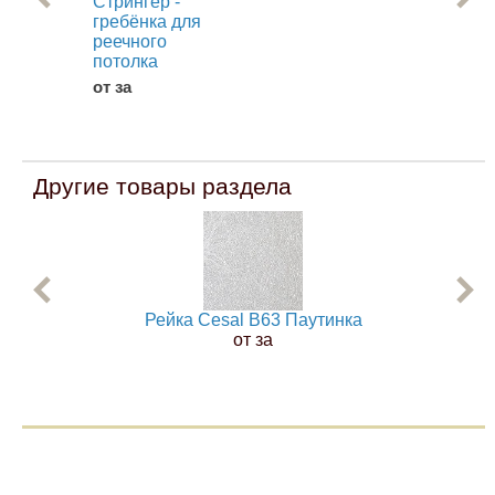
Стрингер -
П 
гребёнка для
для
реечного
пот
потолка
от 
от за
Другие товары раздела
Рейка Cesal B63 Паутинка
от за