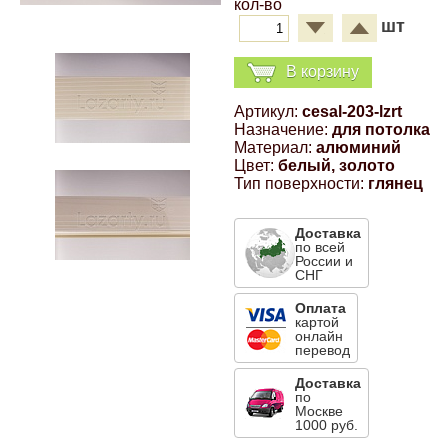
кол-во
Компрессионные фитинги Poliext
Honda
Магнитные панели на холодильник
шт
Флуоресцентные краски
В корзину
Hyundai
Шпатлевки, штукатурки
Артикул:
cesal-203-lzrt
Назначение:
для потолка
Infinity
Материал:
алюминий
Эмали универсальные акриловые
Цвет:
белый, золото
Тип поверхности:
глянец
Kia
Грунтовки, защитные лаки
Доставка
Lada
по всей
России и
СНГ
Lexus
Оплата
картой
онлайн
перевод
Mazda
Доставка
по
Москве
Mercedes-Benz
1000 руб.