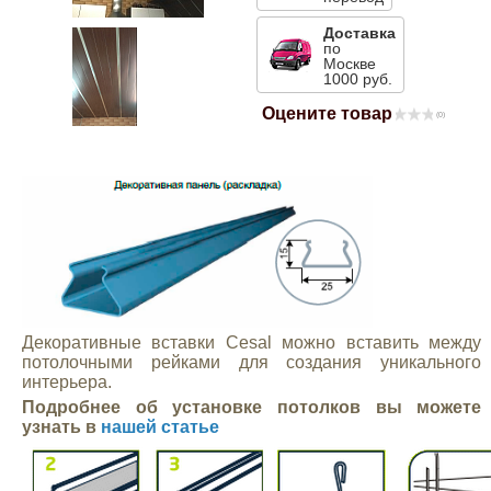
Mitsubishi
Доставка
по
Москве
1000 руб.
Opel
Оцените товар
(0)
Renault
Suzuki
Toyota
Volkswagen
Декоративные вставки Cesal можно вставить между
потолочными рейками для создания уникального
интерьера.
УАЗ
Подробнее об установке потолков вы можете
узнать в
нашей статье
Дополнительные товары