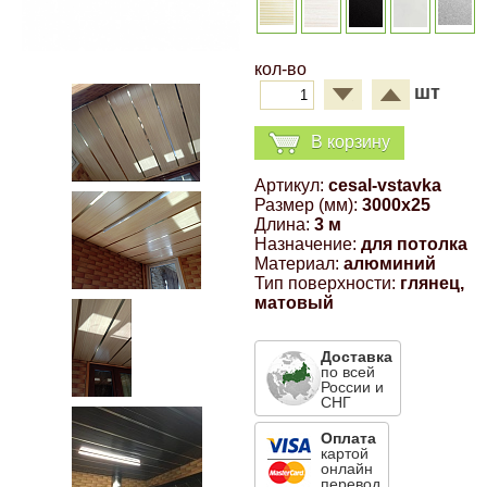
Компрессионные фитинги Poliext
Honda
Магнитные панели на холодильник
Флуоресцентные краски
кол-во
Hyundai
шт
Шпатлевки, штукатурки
В корзину
Infinity
Эмали универсальные акриловые
Артикул:
cesal-vstavka
Размер (мм):
3000x25
Kia
Длина:
3 м
Грунтовки, защитные лаки
Назначение:
для потолка
Материал:
алюминий
Lada
Тип поверхности:
глянец,
матовый
Lexus
Доставка
по всей
России и
Mazda
СНГ
Оплата
Mercedes-Benz
картой
онлайн
перевод