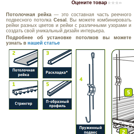
Оцените товар
(0)
Mitsubishi
Потолочная рейка
— это составная часть реечного
подвесного потолка
Cesal
. Вы можете комбинировать
Opel
рейки разных цветов и рейки с различными узорами и
создать свой уникальный дизайн интерьера.
Подробнее об установке потолков вы можете
Renault
узнать в
нашей статье
Suzuki
Toyota
Volkswagen
УАЗ
Дополнительные товары