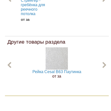
Стрингер -
П 
гребёнка для
для
реечного
пот
потолка
от 
от за
Другие товары раздела
Рейка Cesal B63 Паутинка
от за