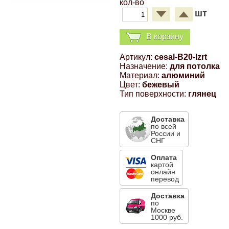
кол-во
Компрессионные фитинги Poliext
Honda
Магнитные панели на холодильник
шт
Флуоресцентные краски
В корзину
Hyundai
Шпатлевки, штукатурки
Артикул:
cesal-B20-lzrt
Назначение:
для потолка
Infinity
Материал:
алюминий
Эмали универсальные акриловые
Цвет:
бежевый
Тип поверхности:
глянец
Kia
Грунтовки, защитные лаки
Доставка
Lada
по всей
России и
СНГ
Lexus
Оплата
картой
онлайн
перевод
Mazda
Доставка
по
Москве
Mercedes-Benz
1000 руб.