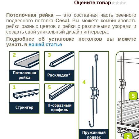
Оцените товар
(0)
Mitsubishi
Потолочная рейка
— это составная часть реечного
подвесного потолка
Cesal
. Вы можете комбинировать
Opel
рейки разных цветов и рейки с различными узорами и
создать свой уникальный дизайн интерьера.
Подробнее об установке потолков вы можете
Renault
узнать в
нашей статье
Suzuki
Toyota
Volkswagen
УАЗ
Дополнительные товары