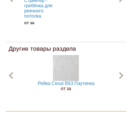
Стрингер -
П 
гребёнка для
для
реечного
пот
потолка
от 
от за
Другие товары раздела
Рейка Cesal B63 Паутинка
от за