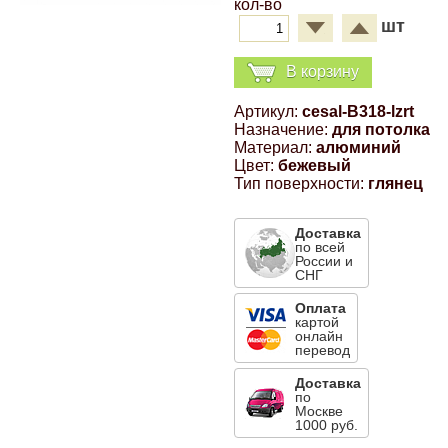
кол-во
Компрессионные фитинги Poliext
Honda
Магнитные панели на холодильник
шт
Флуоресцентные краски
В корзину
Hyundai
Шпатлевки, штукатурки
Артикул:
cesal-B318-lzrt
Назначение:
для потолка
Infinity
Материал:
алюминий
Эмали универсальные акриловые
Цвет:
бежевый
Тип поверхности:
глянец
Kia
Грунтовки, защитные лаки
Доставка
Lada
по всей
России и
СНГ
Lexus
Оплата
картой
онлайн
перевод
Mazda
Доставка
по
Москве
Mercedes-Benz
1000 руб.