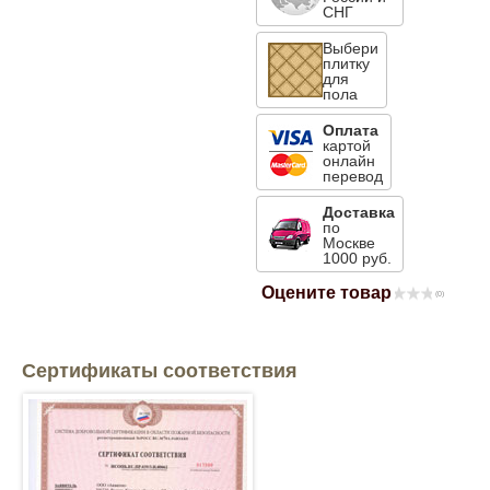
СНГ
Mitsubishi
Выбери
плитку
для
Opel
пола
Оплата
картой
Renault
онлайн
перевод
Suzuki
Доставка
по
Москве
1000 руб.
Toyota
Оцените товар
(0)
Volkswagen
Сертификаты соответствия
УАЗ
Дополнительные товары