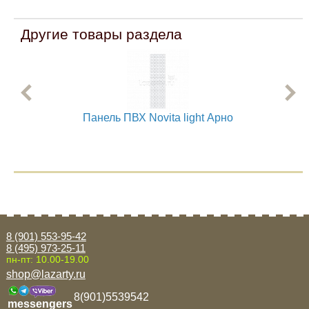
Другие товары раздела
Панель ПВХ Novita light Арно
8 (901) 553-95-42
8 (495) 973-25-11
пн-пт: 10.00-19.00
shop@lazarty.ru
8(901)5539542
messengers