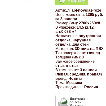
В корзину
Компрессионные фитинги Poliext
Honda
Магнитные панели на холодильник
Артикул:
apl-novglaz-roze
Флуоресцентные краски
Цена комплекта:
1305 руб.
Hyundai
за 3 панели
Размер (мм):
2700x250x8
Шпатлевки, штукатурки
В упаковке:
14,5 кг/12
шт/0,088 м³
Infinity
Назначение:
внутренняя
Эмали универсальные акриловые
отделка, наружная
отделка, для стен
Kia
Материал:
3D печать, ПВХ
Грунтовки, защитные лаки
Тип поверхности:
глянец
Толщина (мм):
8
Lada
Замковое соединение:
стык-в-стык
В комплекте::
3 панели
Lexus
(левая, средняя, правая)
Бренд:
Новита
Тема:
Мозаика
Mazda
Производитель:
Россия
Mercedes-Benz
Доставка
по всей
России и