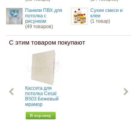
Панели ПВХ для
Сухие смеси и
потолка с
клеи
рисунком
(1 товар)
(49 товаров)
С этим товаром покупают
Кассета для
Кас
потолка Cesal
пот
B503 Бежевый
B5
мрамор
мр
В корзину
В